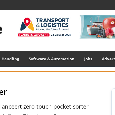
 Handling
Software & Automation
Jobs
Adver
er
S
S
lanceert zero-touch pocket-sorter