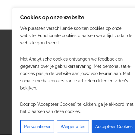
Cookies op onze website
We plaatsen verschillende soorten cookies op onze
website. Functionele cookies plaatsen we altijd, zodat de
Logistiek.be
Nieu
website goed werkt.
Logistiek.be brengt dagelijks nieuws,
Volg he
Met Analytische cookies ontvangen we feedback en
trends en praktijkverhalen over
belangr
gegevens over je gebruikerservaring. Met personalisatie-
transport, warehousing, supply chain
Belgisch
cookies pas je de website aan jouw voorkeuren aan. Met
en automatisering in België.
sociale media-cookies kan je artikelen delen en video's
Transpo
bekijken.
Voor logistieke professionals,
Wareho
beslissers en bedrijven die de sector
Softwa
Door op "Accepteer Cookies" te klikken, ga je akkoord met
willen volgen.
Job in 
het plaatsen van deze cookies.
Contact
·
Adverteren
Personaliseer
Weiger alles
Accepteer Cookies