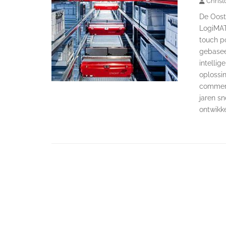
Christ
De Ooste
LogiMAT 
touch p
gebasee
intelli
oplossi
commerc
jaren s
ontwikk