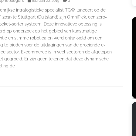
ophe Slegers
0
februari 20, 2019
nrijkse intralogistieke specialist TGW lanceert op de
2019 te Stuttgart (Duitsland) zijn OmniPick, een zero-
ocket-sorter systeem. Deze innovatieve oplossing is
rd op onderzoek op het gebied van kunstmatige
gentie en slimme robotica en werd ontwikkeld om een
ng te bieden voor de uitdagingen van de groeiende e-
e sector. E-commerce is in veel sectoren de afgelopen
nel gegroeid. Er zijn geen tekenen dat deze dynamische
eling de