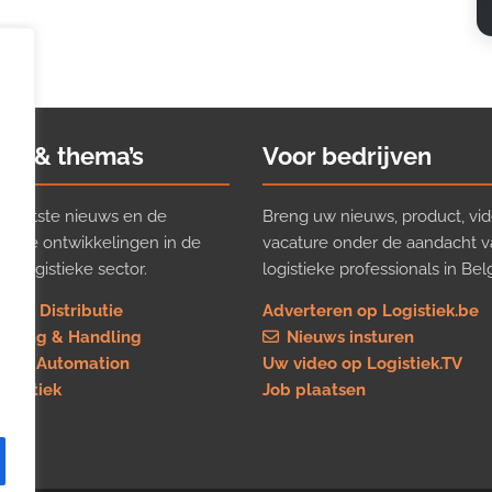
ws & thema’s
Voor bedrijven
t laatste nieuws en de
Breng uw nieuws, product, vid
ijkste ontwikkelingen in de
vacature onder de aandacht 
e logistieke sector.
logistieke professionals in Belg
rt & Distributie
Adverteren op Logistiek.be
using & Handling
Nieuws insturen
re & Automation
Uw video op Logistiek.TV
logistiek
Job plaatsen