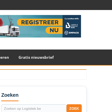
teren
Gratis nieuwsbrief
econdary
idebar
Zoeken
ZOEK