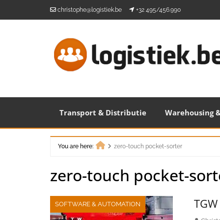
Skip
christophe@logistiek.be
+32 495/456.990
to
content
Transport & Distributie
Warehousing &
You are here:
zero-touch pocket-sorter
Home
zero-touch pocket-sort
TGW 
SOFTWARE & AUTOMATION