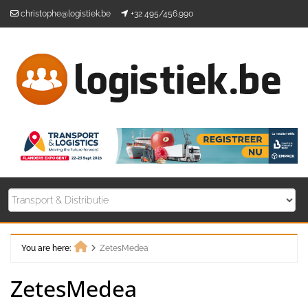
Skip
christophe@logistiek.be
+32 495/456.990
to
content
You are here:
ZetesMedea
Home
ZetesMedea