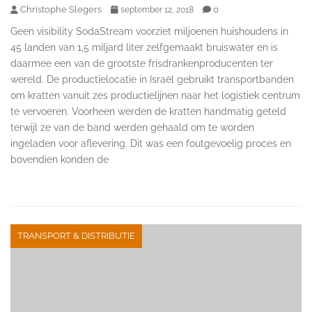
Christophe Slegers
0
september 12, 2018
Geen visibility SodaStream voorziet miljoenen huishoudens in
45 landen van 1,5 miljard liter zelfgemaakt bruiswater en is
daarmee een van de grootste frisdrankenproducenten ter
wereld. De productielocatie in Israël gebruikt transportbanden
om kratten vanuit zes productielijnen naar het logistiek centrum
te vervoeren. Voorheen werden de kratten handmatig geteld
terwijl ze van de band werden gehaald om te worden
ingeladen voor aflevering. Dit was een foutgevoelig proces en
bovendien konden de
TRANSPORT & DISTRIBUTIE