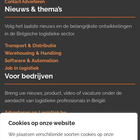
Contact
·
Adverteren
Nieuws & thema’s
Volg het laatste nieuws en de belangrijkste ontwikkelingen
in de Belgische logistieke sector.
Transport & Distributie
Warehousing & Handling
Software & Automation
Job in logistiek
Voor bedrijven
Breng uw nieuws, product, video of vacature onder de
aandacht van logistieke professionals in België.
Adverteren op Logistiek.be
Nieuws insturen
Cookies op onze website
Uw video op Logistiek.TV
We plaatsen verschillende soorten cookies op onze
Job plaatsen