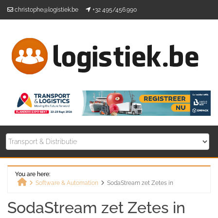
Skip
christophe@logistiek.be
+32 495/456.990
to
content
You are here:
Software & Automation
SodaStream zet Zetes in
Home
SodaStream zet Zetes in