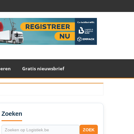
teren
Gratis nieuwsbrief
econdary
idebar
Zoeken
ZOEK