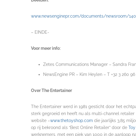
www.newsenginepr.com/documents/newsroom/1407
– EINDE-
Voor meer info:
Zetes Communications Manager – Sandra Franch
NewsEngine PR – Kim Heylen – T +32 3 260 96
Over The Entertainer
The Entertainer werd in 1981 gesticht door het echtpaa
sterk gegroeid en heeft nu als multi-channel retailer
website –
www.thetoyshop.com
die jaarlijks 3,85 mi
op rij bekroond als “Best Online Retailer” door de
Toy
werknemers, met een piek van 1000 in de aanloop n