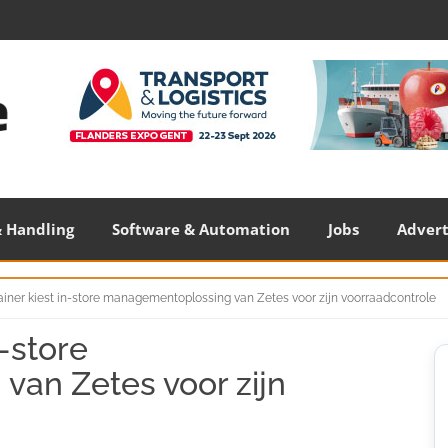
 Handling
Software & Automation
Jobs
Adver
ainer kiest in-store managementoplossing van Zetes voor zijn voorraadcontrole
n-store
S
S
an Zetes voor zijn