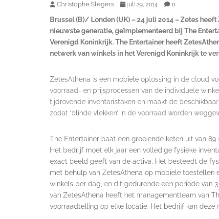
Christophe Slegers
0
juli 29, 2014
Brussel (B)/ Londen (UK)
– 24 juli 2014 – Zetes hee
nieuwste generatie, geïmplementeerd bij The Entertai
Verenigd Koninkrijk. The Entertainer heeft ZetesAth
netwerk van winkels in het Verenigd Koninkrijk te ve
ZetesAthena is een mobiele oplossing in de cloud v
voorraad- en prijsprocessen van de individuele winke
tijdrovende inventaristaken en maakt de beschikbaarh
zodat ‘blinde vlekken’ in de voorraad worden weggew
The Entertainer baat een groeiende keten uit van 89 
Het bedrijf moet elk jaar een volledige fysieke inve
exact beeld geeft van de activa. Het besteedt de fysi
met behulp van ZetesAthena op mobiele toestellen een
winkels per dag, en dit gedurende een periode van 
van ZetesAthena heeft het managementteam van The 
voorraadtelling op elke locatie. Het bedrijf kan deze