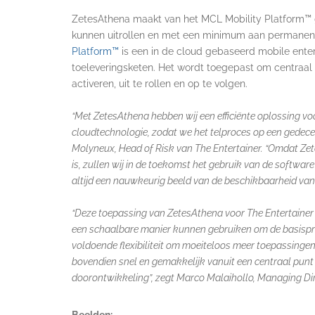
ZetesAthena maakt van het MCL Mobility Platform™ 
kunnen uitrollen en met een minimum aan permane
Platform™
is een in de cloud gebaseerd mobile enter
toeleveringsketen. Het wordt toegepast om centraal 
activeren, uit te rollen en op te volgen.
“Met ZetesAthena hebben wij een efficiënte oplossing v
cloudtechnologie, zodat we het telproces op een gedecent
Molyneux, Head of Risk van The Entertainer. “Omdat Z
is, zullen wij in de toekomst het gebruik van de softwa
altijd een nauwkeurig beeld van de beschikbaarheid van
“Deze toepassing van ZetesAthena voor The Entertainer i
een schaalbare manier kunnen gebruiken om de basispro
voldoende flexibiliteit om moeiteloos meer toepassinge
bovendien snel en gemakkelijk vanuit een centraal pun
doorontwikkeling”, zegt Marco Malaihollo, Managing Dir
Beelden: