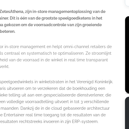
ft ZetesAthena, zijn in-store managementoplossing van de
ner. Dit is één van de grootste speelgoedketens in het
ena gekozen om de voorraadcontrole van zijn groeiende
rbeteren.
oor in-store management en helpt omni-channel retailers de
ls centraal en systematisch te optimaliseren. Ze stroomlijnt
eid van de voorraad in de winkel in real time transparant
erkt.
speelgoedwinkels in winkelstraten in het Verenigd Koninkrijk.
ntaris uitvoeren om te verzekeren dat de boekhouding een
eke telling uit aan een gespecialiseerde dienstverlener, die
 volledige voorraadtelling uitvoert in tot 3 verschillende
3 maanden. Dankzij de in de cloud gebaseerde architectuur
Entertainer real time toegang tot de resultaten van de
 resultaten rechtstreeks invoeren in zijn ERP-systeem.