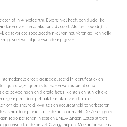
traten of in winkelcentra. Elke winkel heeft een duidelijke
kinderen over hun aankopen adviseert. Als familiebedrijf is
il de favoriete speelgoedwinkel van het Verenigd Koninkrijk
d een gevoel van blije verwondering geven.
nternationale groep gespecialiseerd in identificatie- en
ntelligente wijze gebruik te maken van automatische
ysieke bewegingen en digitale flows, klanten en hun kritieke
n regeringen. Door gebruik te maken van de meest
ten om de snelheid, kwaliteit en accuraatheid te verbeteren,
es is hierdoor pionier en leider in haar markt. De Zetes groep
 dan 1000 personen in zestien EMEA-landen. Zetes streeft
e geconsolideerde omzet € 211,5 miljoen. Meer informatie is