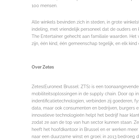
100 mensen.
Alle winkels bevinden zich in steden, in grote winkels
indeling, met vriendelijk personeel dat de ouders en 
The Entertainer gehecht aan familiale waarden. Het w
zijn, één kind, één gemeenschap tegelijk, en elk kin
Over Zetes
Zetes(Euronext Brussel: ZTS) is een toonaangevende i
mobiliteitsoplossingen in de supply chain. Door op i
indentificatietechnologien, verbinden zij goederen, f
data, maar ook consumenten en bedrijven, burgers e
innovatieve technologieën helpt het bedrijf haar klan
zodat ze aan de top van hun sector kunnen staan. Zet
heeft het hoofdkantoor in Brussel en er werken meer
naar een duurzame winst en groei; in 2013 bedroeg d