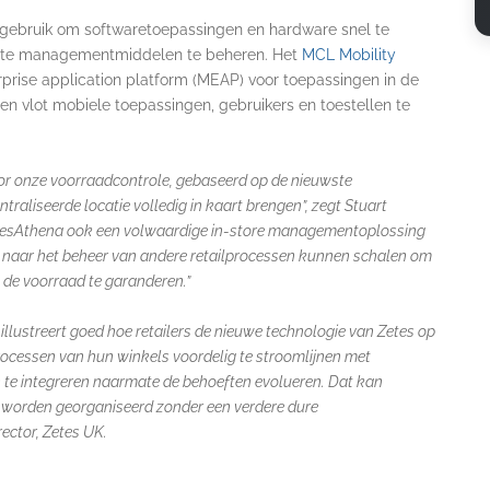
gebruik om softwaretoepassingen en hardware snel te
nte managementmiddelen te beheren. Het
MCL Mobility
prise application platform (MEAP) voor toepassingen in de
en vlot mobiele toepassingen, gebruikers en toestellen te
oor onze voorraadcontrole, gebaseerd op de nieuwste
raliseerde locatie volledig in kaart brengen”, zegt Stuart
etesAthena ook een volwaardige in-store managementoplossing
re naar het beheer van andere retailprocessen kunnen schalen om
 de voorraad te garanderen.”
llustreert goed hoe retailers de nieuwe technologie van Zetes op
cessen van hun winkels voordelig te stroomlijnen met
n te integreren naarmate de behoeften evolueren. Dat kan
t worden georganiseerd zonder een verdere dure
ector, Zetes UK.