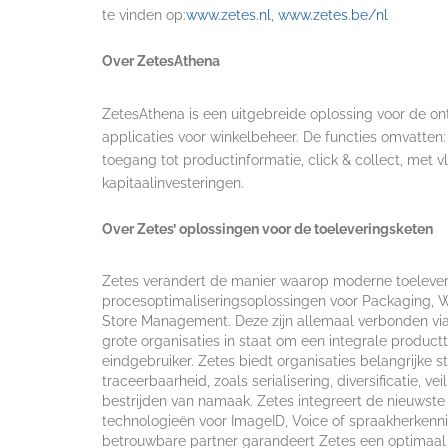
te vinden op:
www.zetes.nl
,
www.zetes.be/nl
Over ZetesAthena
ZetesAthena is een uitgebreide oplossing voor de ont
applicaties voor winkelbeheer. De functies omvatten: 
toegang tot productinformatie, click & collect, met 
kapitaalinvesteringen.
Over Zetes’ oplossingen voor de toeleveringsketen
Zetes verandert de manier waarop moderne toeleve
procesoptimaliseringsoplossingen voor Packaging, War
Store Management. Deze zijn allemaal verbonden via 
grote organisaties in staat om een integrale product
eindgebruiker. Zetes biedt organisaties belangrijke 
traceerbaarheid, zoals serialisering, diversificatie, 
bestrijden van namaak. Zetes integreert de nieuws
technologieën voor ImageID, Voice of spraakherkenni
betrouwbare partner garandeert Zetes een optimaal 