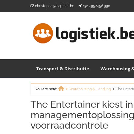
Skip
christophe@logistiek.be
+32 495/456.990
to
content
Transport & Distributie
Warehousing &
You are here:
Warehousing & Handling
The Entert
Home
The Entertainer kiest i
managementoplossing v
voorraadcontrole