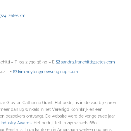
24_zetes.xml
itti – T +32 2 790 38 90 – E
sandra.franchitti@zetes.com
 42 – E
kim.heylen@newsenginepr.com
r Gray en Catherine Grant. Het bedrijf is in de voorbije jaren
 meer dan 89 winkels in het Verenigd Koninkrijk en een
ljoen bezoekers ontvangt. De website werd de vorige twee jaar
 Industry Awards
. Het bedrijf telt in zijn winkels 680
aar Kerstmis. In de kantoren in Amersham werken nog eens