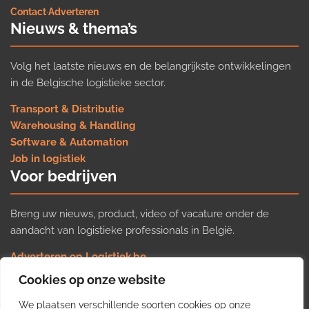
Contact
·
Adverteren
Nieuws & thema’s
Volg het laatste nieuws en de belangrijkste ontwikkelingen
in de Belgische logistieke sector.
Transport & Distributie
Warehousing & Handling
Software & Automation
Job in logistiek
Voor bedrijven
Breng uw nieuws, product, video of vacature onder de
aandacht van logistieke professionals in België.
Adverteren op Logistiek.be
Nieuws insturen
Cookies op onze website
Uw video op Logistiek.TV
We plaatsen verschillende soorten cookies op onze
Job plaatsen