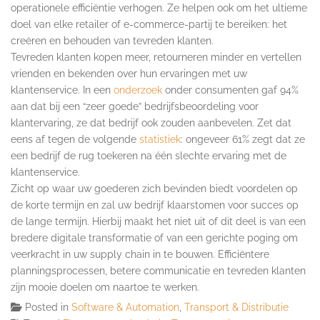
operationele efficiëntie verhogen. Ze helpen ook om het ultieme
doel van elke retailer of e-commerce-partij te bereiken: het
creëren en behouden van tevreden klanten.
Tevreden klanten kopen meer, retourneren minder en vertellen
vrienden en bekenden over hun ervaringen met uw
klantenservice. In een
onderzoek
onder consumenten gaf 94%
aan dat bij een “zeer goede” bedrijfsbeoordeling voor
klantervaring, ze dat bedrijf ook zouden aanbevelen. Zet dat
eens af tegen de volgende
statistiek
: ongeveer 61% zegt dat ze
een bedrijf de rug toekeren na één slechte ervaring met de
klantenservice.
Zicht op waar uw goederen zich bevinden biedt voordelen op
de korte termijn en zal uw bedrijf klaarstomen voor succes op
de lange termijn. Hierbij maakt het niet uit of dit deel is van een
bredere digitale transformatie of van een gerichte poging om
veerkracht in uw supply chain in te bouwen. Efficiëntere
planningsprocessen, betere communicatie en tevreden klanten
zijn mooie doelen om naartoe te werken.
Posted in
Software & Automation
,
Transport & Distributie