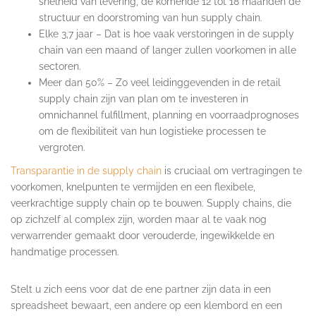
snelheid van levering, de komende 12 tot 18 maanden de
structuur en doorstroming van hun supply chain.
Elke 3,7 jaar – Dat is hoe vaak verstoringen in de supply
chain van een maand of langer zullen voorkomen in alle
sectoren.
Meer dan 50% – Zo veel leidinggevenden in de retail
supply chain zijn van plan om te investeren in
omnichannel fulfillment, planning en voorraadprognoses
om de flexibiliteit van hun logistieke processen te
vergroten.
Transparantie in de supply chain
is cruciaal om vertragingen te
voorkomen, knelpunten te vermijden en een flexibele,
veerkrachtige supply chain op te bouwen. Supply chains, die
op zichzelf al complex zijn, worden maar al te vaak nog
verwarrender gemaakt door verouderde, ingewikkelde en
handmatige processen.
Stelt u zich eens voor dat de ene partner zijn data in een
spreadsheet bewaart, een andere op een klembord en een