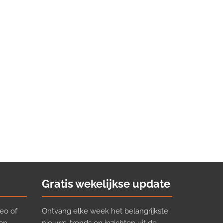
Gratis wekelijkse update
eo of
Ontvang elke week het belangrijkste
van
nieuws, trends en inzichten uit de