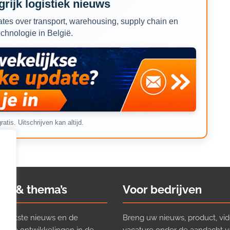
rijk logistiek nieuws
tes over transport, warehousing, supply chain en
echnologie in België.
ratis. Uitschrijven kan altijd.
ws & thema’s
Voor bedrijven
t laatste nieuws en de
Breng uw nieuws, product, vid
ijkste ontwikkelingen in de
vacature onder de aandacht 