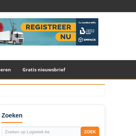
teren
Gratis nieuwsbrief
econdary
idebar
Zoeken
ZOEK