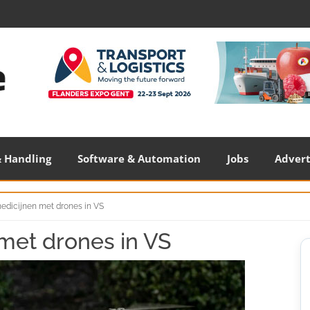
 Handling
Software & Automation
Jobs
Adver
medicijnen met drones in VS
met drones in VS
S
S