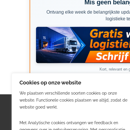
Mis geen belang
Ontvang elke week de belangrijkste upda
logistieke t
Kort, relevant en g
Cookies op onze website
We plaatsen verschillende soorten cookies op onze
website. Functionele cookies plaatsen we altijd, zodat de
Logistiek.be
Nieu
website goed werkt.
Logistiek.be brengt dagelijks nieuws,
Volg he
Met Analytische cookies ontvangen we feedback en
trends en praktijkverhalen over
belangr
gegevens over je gebruikerservaring. Met personalisatie-