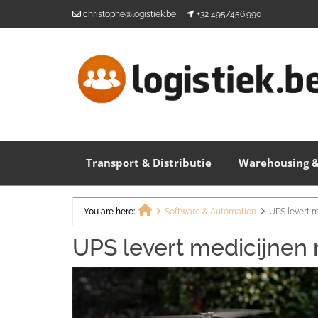
Skip
christophe@logistiek.be
+32 495/456.990
to
content
Transport & Distributie
Warehousing &
You are here:
Software & Automation
UPS levert 
Home
UPS levert medicijnen 