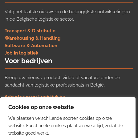
Volg het laatste nieuws en de belangrijkste ontwikkelingen
in de Belgische logistieke sector.
Transport & Distributie
Warehousing & Handling
Software & Automation
Job in logistiek
Voor bedrijven
Breng uw nieuws, product, video of vacature onder de
aandacht van logistieke professionals in België.
Adverteren op Logistiek.be
Nieuws insturen
Cookies op onze website
Uw video op Logistiek.TV
We plaatsen verschillende soorten cookies op onze
Job plaatsen
Gratis wekelijkse update
website. Functionele cookies plaatsen we altijd, zodat de
website goed werkt.