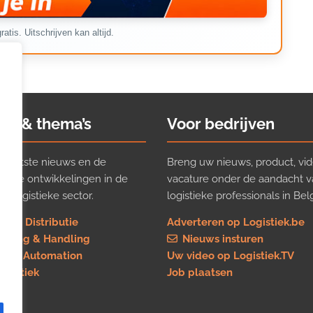
ratis. Uitschrijven kan altijd.
ws & thema’s
Voor bedrijven
t laatste nieuws en de
Breng uw nieuws, product, vid
ijkste ontwikkelingen in de
vacature onder de aandacht 
e logistieke sector.
logistieke professionals in Belg
rt & Distributie
Adverteren op Logistiek.be
using & Handling
Nieuws insturen
re & Automation
Uw video op Logistiek.TV
logistiek
Job plaatsen