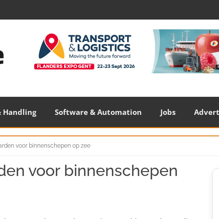
 Handling
Software & Automation
Jobs
Adver
arden voor binnenschepen op zee
den voor binnenschepen
S
S