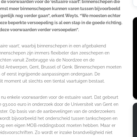
 de voorwaarden voor de ‘estuaire vaart’: binnenschepen die
ekomst meer binnenschepen kunnen varen tussen bijvoorbeeld
igenlijk nog verder gaan”, erkent Weyts. “We moesten echter
ze beperkte versoepeling is al een stap in de goede richting.
 deze voorwaarden verder versoepelen”.
aire vaart’, waarbij binnenschepen in een afgebakend
nnenschepen zijn immers flexibeler dan zeeschepen en
achten vanuit Zeebrugge via de Noordzee en de
eld Antwerpen, Gent, Brussel of Genk. Binnenschepen moeten
 of eerst ingrijpende aanpassingen ondergaan. De
it moment uit slechts een tiental vaartuigen bestaat.
 nu enkele voorwaarden voor de estuaire vaart. Dat gebeurt
 93.000 euro in onderzoek door de Universiteit van Gent en
gister. Op basis van de aanbevelingen van de onderzoekers
ordt bijvoorbeeld het onderscheid tussen tankschepen en
 nog een eigen MOB-reddingsboot moeten hebben. Maar er
idsvoorschriften. Zo wordt er inzake brandveiligheid niet