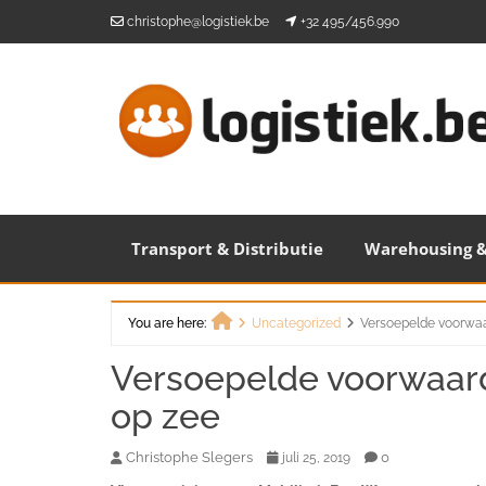
Skip
christophe@logistiek.be
+32 495/456.990
to
content
Transport & Distributie
Warehousing &
You are here:
Uncategorized
Versoepelde voorwa
Home
Versoepelde voorwaar
op zee
Christophe Slegers
0
juli 25, 2019