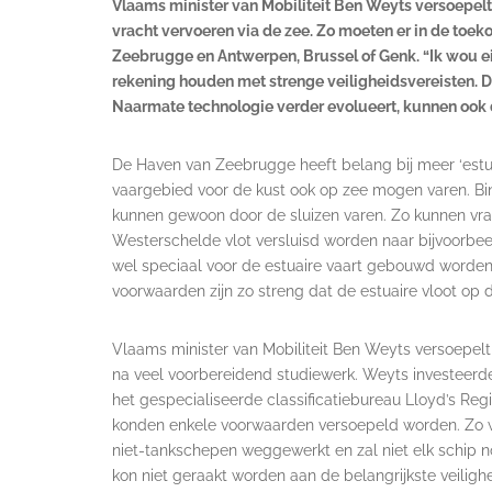
Vlaams minister van Mobiliteit Ben Weyts versoepelt
vracht vervoeren via de zee. Zo moeten er in de to
Zeebrugge en Antwerpen, Brussel of Genk. “Ik wou e
rekening houden met strenge veiligheidsvereisten. De
Naarmate technologie verder evolueert, kunnen ook
De Haven van Zeebrugge heeft belang bij meer ‘estu
vaargebied voor de kust ook op zee mogen varen. Bi
kunnen gewoon door de sluizen varen. Zo kunnen vr
Westerschelde vlot versluisd worden naar bijvoorbe
wel speciaal voor de estuaire vaart gebouwd worden
voorwaarden zijn zo streng dat de estuaire vloot op d
Vlaams minister van Mobiliteit Ben Weyts versoepelt
na veel voorbereidend studiewerk. Weyts investeerde
het gespecialiseerde classificatiebureau Lloyd’s Re
konden enkele voorwaarden versoepeld worden. Zo w
niet-tankschepen weggewerkt en zal niet elk schip
kon niet geraakt worden aan de belangrijkste veilighe