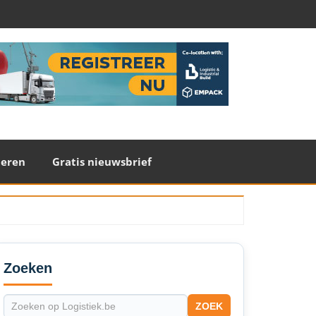
teren
Gratis nieuwsbrief
econdary
idebar
Zoeken
ZOEK