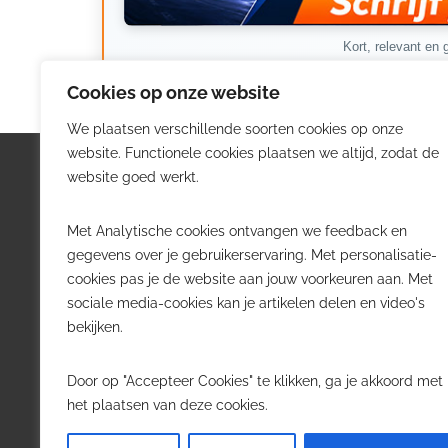
Kort, relevant en g
Cookies op onze website
We plaatsen verschillende soorten cookies op onze
website. Functionele cookies plaatsen we altijd, zodat de
Logistiek.be
Nieu
website goed werkt.
Logistiek.be brengt dagelijks nieuws,
Volg he
Met Analytische cookies ontvangen we feedback en
trends en praktijkverhalen over
belangr
gegevens over je gebruikerservaring. Met personalisatie-
transport, warehousing, supply chain
Belgisch
cookies pas je de website aan jouw voorkeuren aan. Met
en automatisering in België.
sociale media-cookies kan je artikelen delen en video's
Transpo
bekijken.
Voor logistieke professionals,
Wareho
beslissers en bedrijven die de sector
Softwa
Door op "Accepteer Cookies" te klikken, ga je akkoord met
willen volgen.
Job in 
het plaatsen van deze cookies.
Contact
·
Adverteren