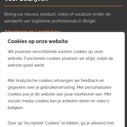
Breng uw nieuws, product, video of vacature onder de
aandacht van logistieke professionals in België.
Adverteren op Logistiek.be
Nieuws insturen
Cookies op onze website
Uw video op Logistiek.TV
We plaatsen verschillende soorten cookies op onze
Job plaatsen
Gratis wekelijkse update
website. Functionele cookies plaatsen we altijd, zodat de
website goed werkt.
Ontvang elke week het belangrijkste nieuws, trends en
Met Analytische cookies ontvangen we feedback en
inzichten uit de Belgische logistieke sector in uw inbox.
gegevens over je gebruikerservaring. Met personalisatie-
cookies pas je de website aan jouw voorkeuren aan. Met
Ontvang je gratis
sociale media-cookies kan je artikelen delen en video's
wekelijkse update
bekijken.
Gratis. Eén e-mail per week.
Uitschrijven kan altijd.
Door op "Accepteer Cookies" te klikken, ga je akkoord met