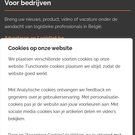
Voor bedrijven
Breng uw nieuws, product, video of vacature onder de
aandacht van logistieke professionals in België.
Adverteren op Logistiek.be
Nieuws insturen
Cookies op onze website
Uw video op Logistiek.TV
We plaatsen verschillende soorten cookies op onze
Job plaatsen
Gratis wekelijkse update
website. Functionele cookies plaatsen we altijd, zodat de
website goed werkt.
Ontvang elke week het belangrijkste nieuws, trends en
Met Analytische cookies ontvangen we feedback en
inzichten uit de Belgische logistieke sector in uw inbox.
gegevens over je gebruikerservaring. Met personalisatie-
cookies pas je de website aan jouw voorkeuren aan. Met
Ontvang je gratis
sociale media-cookies kan je artikelen delen en video's
wekelijkse update
bekijken.
Gratis. Eén e-mail per week.
Uitschrijven kan altijd.