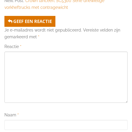
Next Post:
Crown lanceert SC5300 Serie driewielige
vorkheftrucks met contragewicht
GEEF EEN REACTIE
Je e-mailadres wordt niet gepubliceerd.
Vereiste velden zijn
gemarkeerd met
*
Reactie
*
Naam
*