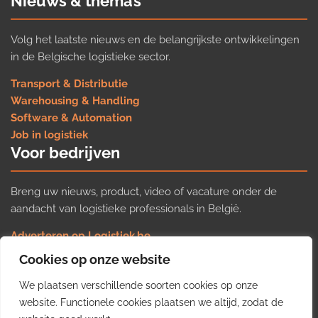
Nieuws & thema’s
Volg het laatste nieuws en de belangrijkste ontwikkelingen
in de Belgische logistieke sector.
Transport & Distributie
Warehousing & Handling
Software & Automation
Job in logistiek
Voor bedrijven
Breng uw nieuws, product, video of vacature onder de
aandacht van logistieke professionals in België.
Adverteren op Logistiek.be
Nieuws insturen
Cookies op onze website
Uw video op Logistiek.TV
We plaatsen verschillende soorten cookies op onze
Job plaatsen
Gratis wekelijkse update
website. Functionele cookies plaatsen we altijd, zodat de