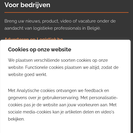
Voor bedrijven
Breng uw nieuws, product, video of vacature onder de
aandacht van logistieke professionals in België.
Adverteren op Logistiek.be
Nieuws insturen
Cookies op onze website
Uw video op Logistiek.TV
We plaatsen verschillende soorten cookies op onze
Job plaatsen
Gratis wekelijkse update
website. Functionele cookies plaatsen we altijd, zodat de
website goed werkt.
Ontvang elke week het belangrijkste nieuws, trends en
Met Analytische cookies ontvangen we feedback en
inzichten uit de Belgische logistieke sector in uw inbox.
gegevens over je gebruikerservaring. Met personalisatie-
cookies pas je de website aan jouw voorkeuren aan. Met
Ontvang je gratis
sociale media-cookies kan je artikelen delen en video's
wekelijkse update
bekijken.
Gratis. Eén e-mail per week.
Uitschrijven kan altijd.