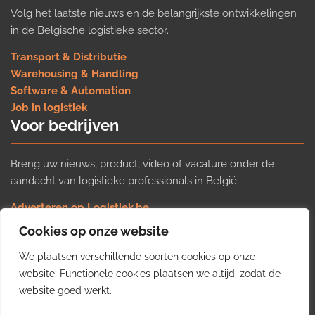
Volg het laatste nieuws en de belangrijkste ontwikkelingen
in de Belgische logistieke sector.
Transport & Distributie
Warehousing & Handling
Software & Automation
Job in logistiek
Voor bedrijven
Breng uw nieuws, product, video of vacature onder de
aandacht van logistieke professionals in België.
Adverteren op Logistiek.be
Nieuws insturen
Cookies op onze website
Uw video op Logistiek.TV
We plaatsen verschillende soorten cookies op onze
Job plaatsen
Gratis wekelijkse update
website. Functionele cookies plaatsen we altijd, zodat de
website goed werkt.
Ontvang elke week het belangrijkste nieuws, trends en