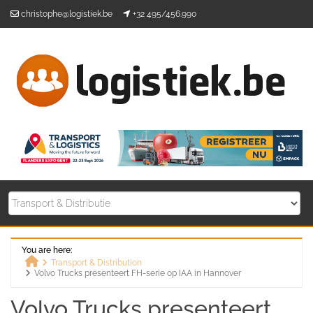
Skip
christophe@logistiek.be
+32 495/456.990
to
content
You are here:
Transport & Distribution
Volvo Trucks presenteert FH-serie op IAA in Hannover
Home
Volvo Trucks presenteert