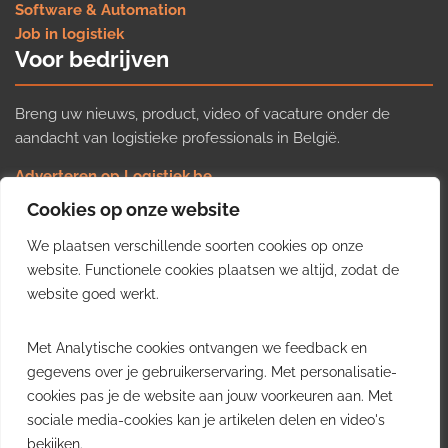
Software & Automation
Job in logistiek
Voor bedrijven
Breng uw nieuws, product, video of vacature onder de
aandacht van logistieke professionals in België.
Adverteren op Logistiek.be
Nieuws insturen
Cookies op onze website
Uw video op Logistiek.TV
We plaatsen verschillende soorten cookies op onze
Job plaatsen
Gratis wekelijkse update
website. Functionele cookies plaatsen we altijd, zodat de
website goed werkt.
Ontvang elke week het belangrijkste nieuws, trends en
Met Analytische cookies ontvangen we feedback en
inzichten uit de Belgische logistieke sector in uw inbox.
gegevens over je gebruikerservaring. Met personalisatie-
cookies pas je de website aan jouw voorkeuren aan. Met
Ontvang je gratis
sociale media-cookies kan je artikelen delen en video's
wekelijkse update
bekijken.