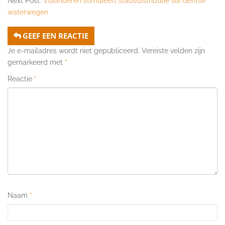
Next Post:
Vlaanderen stimuleert stadsdistributie via Gentse
waterwegen
GEEF EEN REACTIE
Je e-mailadres wordt niet gepubliceerd.
Vereiste velden zijn
gemarkeerd met
*
Reactie
*
Naam
*