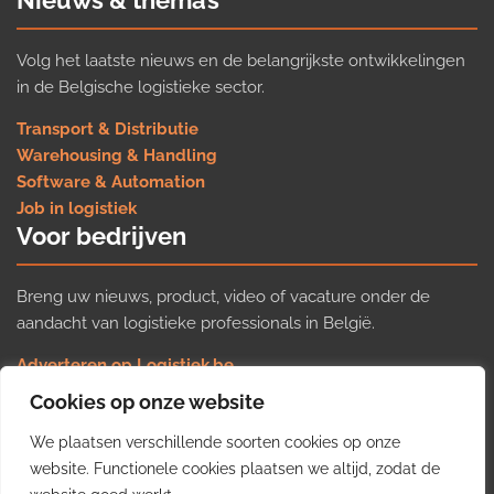
Volg het laatste nieuws en de belangrijkste ontwikkelingen
in de Belgische logistieke sector.
Transport & Distributie
Warehousing & Handling
Software & Automation
Job in logistiek
Voor bedrijven
Breng uw nieuws, product, video of vacature onder de
aandacht van logistieke professionals in België.
Adverteren op Logistiek.be
Nieuws insturen
Cookies op onze website
Uw video op Logistiek.TV
We plaatsen verschillende soorten cookies op onze
Job plaatsen
Gratis wekelijkse update
website. Functionele cookies plaatsen we altijd, zodat de