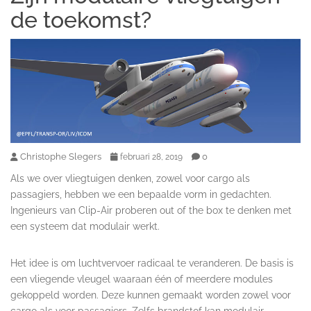
de toekomst?
Christophe Slegers
0
februari 28, 2019
Als we over vliegtuigen denken, zowel voor cargo als
passagiers, hebben we een bepaalde vorm in gedachten.
Ingenieurs van Clip-Air proberen out of the box te denken met
een systeem dat modulair werkt.
Het idee is om luchtvervoer radicaal te veranderen. De basis is
een vliegende vleugel waaraan één of meerdere modules
gekoppeld worden. Deze kunnen gemaakt worden zowel voor
cargo als voor passagiers. Zelfs brandstof kan modulair