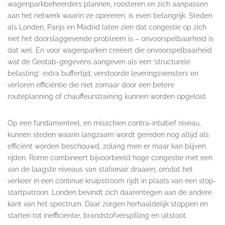
wagenparkbeheerders plannen, roosteren en zich aanpassen
aan het netwerk waarin ze opereren, is even belangrijk. Steden
als Londen, Parijs en Madrid laten zien dat congestie op zich
niet het doorslaggevende probleem is – onvoorspelbaarheid is
dat wel. En voor wagenparken creëert die onvoorspelbaarheid
wat de Geotab-gegevens aangeven als een ‘structurele
belasting’: extra buffertijd, verstoorde leveringsvensters en
verloren efficiëntie die niet zomaar door een betere
routeplanning of chauffeurstraining kunnen worden opgelost.
Op een fundamenteel, en misschien contra-intuïtief niveau,
kunnen steden waarin langzaam wordt gereden nog altijd als
efficiënt worden beschouwd, zolang men er maar kan blijven
rijden. Rome combineert bijvoorbeeld hoge congestie met een
van de laagste niveaus van stationair draaien, omdat het
verkeer in een continue kruipstroom rijdt in plaats van een stop-
startpatroon. Londen bevindt zich daarentegen aan de andere
kant van het spectrum. Daar zorgen herhaaldelijk stoppen en
starten tot inefficiëntie, brandstofverspilling en uitstoot.