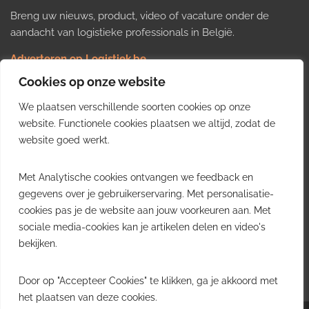
Breng uw nieuws, product, video of vacature onder de
aandacht van logistieke professionals in België.
Adverteren op Logistiek.be
Nieuws insturen
Cookies op onze website
Uw video op Logistiek.TV
We plaatsen verschillende soorten cookies op onze
Job plaatsen
Gratis wekelijkse update
website. Functionele cookies plaatsen we altijd, zodat de
website goed werkt.
Ontvang elke week het belangrijkste nieuws, trends en
Met Analytische cookies ontvangen we feedback en
inzichten uit de Belgische logistieke sector in uw inbox.
gegevens over je gebruikerservaring. Met personalisatie-
cookies pas je de website aan jouw voorkeuren aan. Met
Ontvang je gratis
sociale media-cookies kan je artikelen delen en video's
wekelijkse update
bekijken.
Gratis. Eén e-mail per week.
Uitschrijven kan altijd.
Door op "Accepteer Cookies" te klikken, ga je akkoord met
het plaatsen van deze cookies.