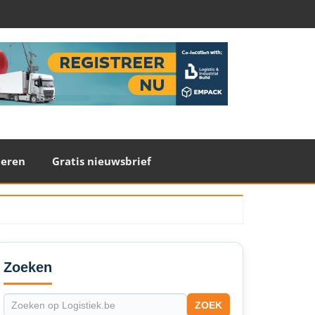
teren
Gratis nieuwsbrief
econdary
idebar
Zoeken
ZOEK