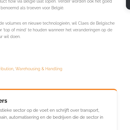
duct flow via België laat lopen. Verder worden ook het goed
 benoemd als troeven voor België.
nde volumes en nieuwe technologieën, wil Claes de Belgische
or ’top of mind’ te houden wanneer het veranderingen op de
r wil doen.
ribution
,
Warehousing & Handling
ers
stieke sector op de voet en schrijft over transport,
ain, automatisering en de bedrijven die de sector in