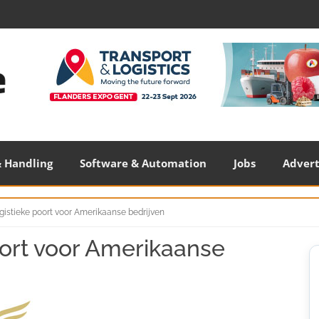
 Handling
Software & Automation
Jobs
Adver
ogistieke poort voor Amerikaanse bedrijven
poort voor Amerikaanse
S
S