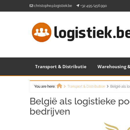
Skip
christophe@logistiek.be
+32 495/456.990
to
content
Transport & Distributie
Warehousing &
You are here:
Transport & Distribution
België als l
Home
België als logistieke 
bedrijven