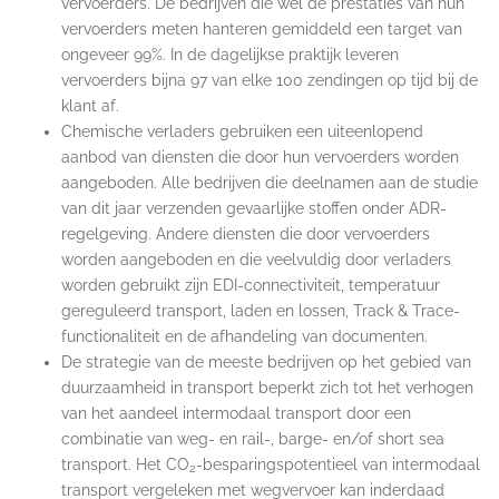
vervoerders. De bedrijven die wel de prestaties van hun
vervoerders meten hanteren gemiddeld een target van
ongeveer 99%. In de dagelijkse praktijk leveren
vervoerders bijna 97 van elke 100 zendingen op tijd bij de
klant af.
Chemische verladers gebruiken een uiteenlopend
aanbod van diensten die door hun vervoerders worden
aangeboden. Alle bedrijven die deelnamen aan de studie
van dit jaar verzenden gevaarlijke stoffen onder ADR-
regelgeving. Andere diensten die door vervoerders
worden aangeboden en die veelvuldig door verladers
worden gebruikt zijn EDI-connectiviteit, temperatuur
gereguleerd transport, laden en lossen, Track & Trace-
functionaliteit en de afhandeling van documenten.
De strategie van de meeste bedrijven op het gebied van
duurzaamheid in transport beperkt zich tot het verhogen
van het aandeel intermodaal transport door een
combinatie van weg- en rail-, barge- en/of short sea
transport. Het CO
-besparingspotentieel van intermodaal
2
transport vergeleken met wegvervoer kan inderdaad