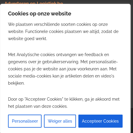
Adverteren op Logistiek.be
Nieuws insturen
Cookies op onze website
Uw video op Logistiek.TV
We plaatsen verschillende soorten cookies op onze
Job plaatsen
Gratis wekelijkse update
website. Functionele cookies plaatsen we altijd, zodat de
website goed werkt.
Ontvang elke week het belangrijkste nieuws, trends en
Met Analytische cookies ontvangen we feedback en
inzichten uit de Belgische logistieke sector in uw inbox.
gegevens over je gebruikerservaring. Met personalisatie-
cookies pas je de website aan jouw voorkeuren aan. Met
Ontvang je gratis
sociale media-cookies kan je artikelen delen en video's
wekelijkse update
bekijken.
Gratis. Eén e-mail per week.
Uitschrijven kan altijd.
Door op "Accepteer Cookies" te klikken, ga je akkoord met
het plaatsen van deze cookies.
Copyright © 2026
Logistiek.be
. All rights reserved.Theme:
Envince
by ThemeGrill.
Personaliseer
Weiger alles
Accepteer Cookies
Powered by
WordPress