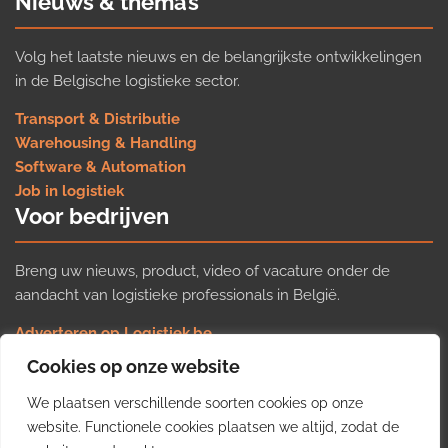
Nieuws & thema’s
Volg het laatste nieuws en de belangrijkste ontwikkelingen
in de Belgische logistieke sector.
Transport & Distributie
Warehousing & Handling
Software & Automation
Job in logistiek
Voor bedrijven
Breng uw nieuws, product, video of vacature onder de
aandacht van logistieke professionals in België.
Adverteren op Logistiek.be
Nieuws insturen
Cookies op onze website
Uw video op Logistiek.TV
We plaatsen verschillende soorten cookies op onze
Job plaatsen
Gratis wekelijkse update
website. Functionele cookies plaatsen we altijd, zodat de