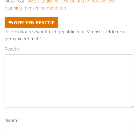
Next Post:
NMBS Logistics kiest Quintiq en Ab Ovo voor
planning mensen en middelen
GEEF EEN REACTIE
Je e-mailadres wordt niet gepubliceerd.
Vereiste velden zijn
gemarkeerd met
*
Reactie
*
Naam
*