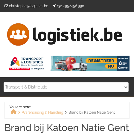
Skip
christophe@logistiek.be
+32 495/456.990
to
content
You are here:
Warehousing & Handling
Brand bij Katoen Natie Gent
Home
Brand bij Katoen Natie Gent