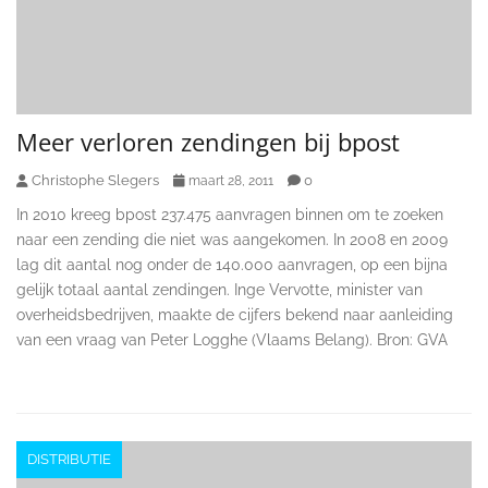
Meer verloren zendingen bij bpost
Christophe Slegers
0
maart 28, 2011
In 2010 kreeg bpost 237.475 aanvragen binnen om te zoeken
naar een zending die niet was aangekomen. In 2008 en 2009
lag dit aantal nog onder de 140.000 aanvragen, op een bijna
gelijk totaal aantal zendingen. Inge Vervotte, minister van
overheidsbedrijven, maakte de cijfers bekend naar aanleiding
van een vraag van Peter Logghe (Vlaams Belang). Bron: GVA
DISTRIBUTIE