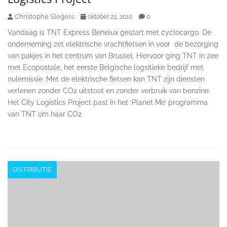
Christophe Slegers
0
oktober 22, 2010
Vandaag is TNT Express Benelux gestart met cyclocargo. De
onderneming zet elektrische vrachtfietsen in voor de bezorging
van pakjes in het centrum van Brussel. Hiervoor ging TNT in zee
met Ecopostale, het eerste Belgische logsitieke bedrijf met
nulemissie. Met de elektrische fietsen kan TNT zijn diensten
verlenen zonder CO2 uitstoot en zonder verbruik van benzine.
Het City Logistics Project past in het ‘Planet Me’ programma
van TNT om haar CO2
DISTRIBUTIE