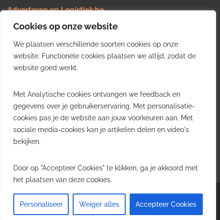
Adverteren op Logistiek.be
Nieuws insturen
Cookies op onze website
Uw video op Logistiek.TV
We plaatsen verschillende soorten cookies op onze
Job plaatsen
Gratis wekelijkse update
website. Functionele cookies plaatsen we altijd, zodat de
website goed werkt.
Ontvang elke week het belangrijkste nieuws, trends en
Met Analytische cookies ontvangen we feedback en
inzichten uit de Belgische logistieke sector in uw inbox.
gegevens over je gebruikerservaring. Met personalisatie-
cookies pas je de website aan jouw voorkeuren aan. Met
Ontvang je gratis
sociale media-cookies kan je artikelen delen en video's
wekelijkse update
bekijken.
Gratis. Eén e-mail per week.
Uitschrijven kan altijd.
Door op "Accepteer Cookies" te klikken, ga je akkoord met
het plaatsen van deze cookies.
Copyright © 2026
Logistiek.be
. All rights reserved.Theme:
Envince
by ThemeGrill.
Personaliseer
Weiger alles
Accepteer Cookies
Powered by
WordPress