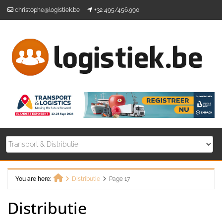
Skip
christophe@logistiek.be
+32 495/456.990
to
content
You are here:
Distributie
Page 17
Home
Distributie