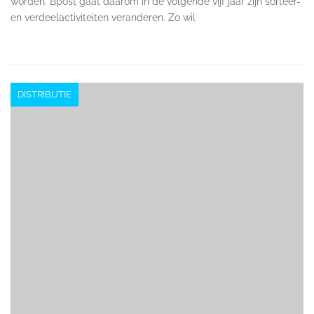
worden. Bpost gaat daarom in de volgende vijf jaar zijn sorteer-
en verdeelactiviteiten veranderen. Zo wil
DISTRIBUTIE