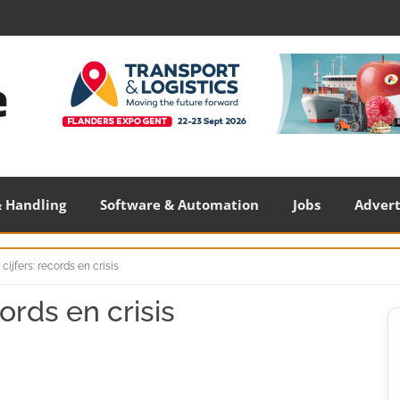
 Handling
Software & Automation
Jobs
Adver
cijfers: records en crisis
ords en crisis
S
S