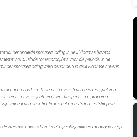
e totaal behandelde shortsea lading in de 4 Vlaamse havens
semester 2010) leidde tot recordcijfers voor die periode. In de
ton minder shortsealading werd behandeld in de 4 Vlaamse havens
ken met het record eerste semester 2011 levert een terugval van
tweede semester 2011 geeft weer wat hoop met een groei van
die zijn vrijgegeven door het Promotiebureau Shortsea Shipping
in de Vlaamse havens komt met bijna 67.5 miljoen tonongeveer op