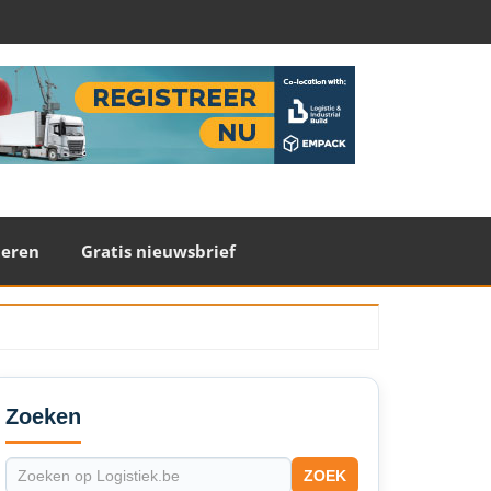
teren
Gratis nieuwsbrief
econdary
idebar
Zoeken
ZOEK