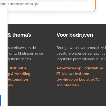
ratis. Uitschrijven kan altijd.
ws & thema’s
Voor bedrijven
t laatste nieuws en de
Breng uw nieuws, product, vid
ijkste ontwikkelingen in de
vacature onder de aandacht 
e logistieke sector.
logistieke professionals in Belg
rt & Distributie
Adverteren op Logistiek.be
using & Handling
Nieuws insturen
re & Automation
Uw video op Logistiek.TV
logistiek
Job plaatsen