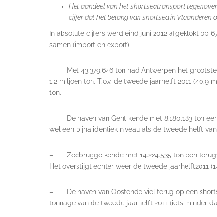
Het aandeel van het shortseatransport tegenover 
cijfer dat het belang van shortsea in Vlaanderen 
In absolute cijfers werd eind juni 2012 afgeklokt op 
samen (import en export)
– Met 43.379.646 ton had Antwerpen het grootste pak
1.2 miljoen ton. T.o.v. de tweede jaarhelft 2011 (40.9 m
ton.
– De haven van Gent kende met 8.180.183 ton een verl
wel een bijna identiek niveau als de tweede helft van 
– Zeebrugge kende met 14.224.535 ton een terugval v
Het overstijgt echter weer de tweede jaarhelft2011 (14
– De haven van Oostende viel terug op een shortsea 
tonnage van de tweede jaarhelft 2011 (iets minder dan