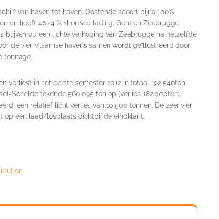
schilt van haven tot haven. Oostende scoort bijna 100%.
en en heeft 46.24 % shortsea lading. Gent en Zeebrugge
es blijven op een lichte verhoging van Zeebrugge na hetzelfde
 voor de vier Vlaamse havens samen wordt geïllustreerd door
e tonnage.
n verliest in het eerste semester 2012 in totaal 192.540ton
ssel-Schelde tekende 560.095 ton op (verlies 182.000ton).
d, een relatief licht verlies van 10.500 tonnen. De zeerivier
 op een laad/losplaats dichtbij de eindklant.
ribution