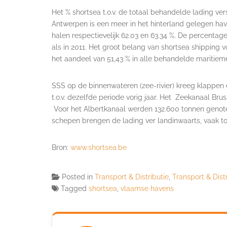
Het % shortsea t.o.v. de totaal behandelde lading ver
Antwerpen is een meer in het hinterland gelegen hav
halen respectievelijk 62.03 en 63.34 %. De percentag
als in 2011. Het groot belang van shortsea shipping
het aandeel van 51,43 % in alle behandelde maritiem
SSS op de binnenwateren (zee-rivier) kreeg klappen e
t.o.v. dezelfde periode vorig jaar. Het Zeekanaal Bru
Voor het Albertkanaal werden 132.600 tonnen genoteer
schepen brengen de lading ver landinwaarts, vaak tot
Bron:
www.shortsea.be
Posted in
Transport & Distributie
,
Transport & Dist
Tagged
shortsea
,
vlaamse havens