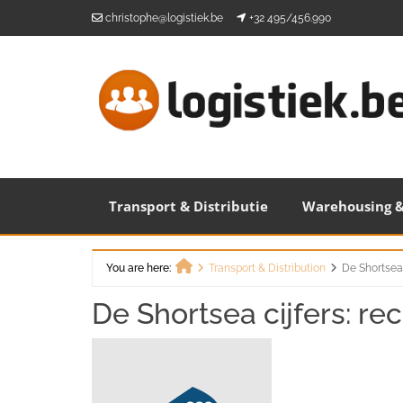
Skip
christophe@logistiek.be
+32 495/456.990
to
content
Transport & Distributie
Warehousing &
You are here:
Transport & Distribution
De Shortsea 
Home
De Shortsea cijfers: rec