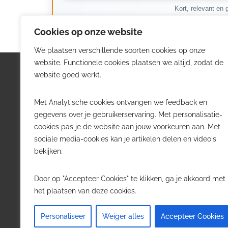
Kort, relevant en g
Cookies op onze website
We plaatsen verschillende soorten cookies op onze
website. Functionele cookies plaatsen we altijd, zodat de
Logistiek.be
Nieu
website goed werkt.
Logistiek.be brengt dagelijks nieuws,
Volg he
Met Analytische cookies ontvangen we feedback en
trends en praktijkverhalen over
belangr
gegevens over je gebruikerservaring. Met personalisatie-
transport, warehousing, supply chain
Belgisch
cookies pas je de website aan jouw voorkeuren aan. Met
en automatisering in België.
sociale media-cookies kan je artikelen delen en video's
Transpo
bekijken.
Voor logistieke professionals,
Wareho
beslissers en bedrijven die de sector
Softwa
Door op "Accepteer Cookies" te klikken, ga je akkoord met
willen volgen.
Job in 
het plaatsen van deze cookies.
Contact
·
Adverteren
Personaliseer
Weiger alles
Accepteer Cookies