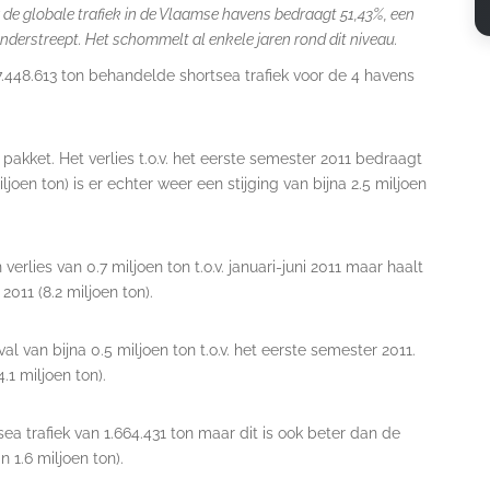
de globale trafiek in de Vlaamse havens bedraagt 51,43%, een
onderstreept. Het schommelt al enkele jaren rond dit niveau.
67.448.613 ton behandelde shortsea trafiek voor de 4 havens
ket. Het verlies t.o.v. het eerste semester 2011 bedraagt
iljoen ton) is er echter weer een stijging van bijna 2.5 miljoen
ies van 0.7 miljoen ton t.o.v. januari-juni 2011 maar haalt
2011 (8.2 miljoen ton).
an bijna 0.5 miljoen ton t.o.v. het eerste semester 2011.
.1 miljoen ton).
trafiek van 1.664.431 ton maar dit is ook beter dan de
 1.6 miljoen ton).