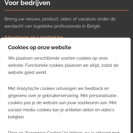
Voor bedrijven
Breng uw nieuws, product, video of vacature onder de
aandacht van logistieke professionals in België.
Adverteren op Logistiek.be
Nieuws insturen
Cookies op onze website
Uw video op Logistiek.TV
We plaatsen verschillende soorten cookies op onze
Job plaatsen
Gratis wekelijkse update
website. Functionele cookies plaatsen we altijd, zodat de
website goed werkt.
Ontvang elke week het belangrijkste nieuws, trends en
Met Analytische cookies ontvangen we feedback en
inzichten uit de Belgische logistieke sector in uw inbox.
gegevens over je gebruikerservaring. Met personalisatie-
cookies pas je de website aan jouw voorkeuren aan. Met
Ontvang je gratis
sociale media-cookies kan je artikelen delen en video's
wekelijkse update
bekijken.
Gratis. Eén e-mail per week.
Uitschrijven kan altijd.