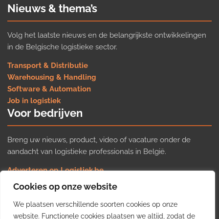
Nieuws & thema’s
Volg het laatste nieuws en de belangrijkste ontwikkelingen
in de Belgische logistieke sector.
Transport & Distributie
Warehousing & Handling
Software & Automation
Job in logistiek
Voor bedrijven
Breng uw nieuws, product, video of vacature onder de
aandacht van logistieke professionals in België.
Adverteren op Logistiek.be
Nieuws insturen
Cookies op onze website
Uw video op Logistiek.TV
We plaatsen verschillende soorten cookies op onze
Job plaatsen
Gratis wekelijkse update
website. Functionele cookies plaatsen we altijd, zodat de