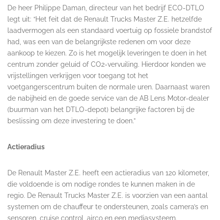
De heer Philippe Daman, directeur van het bedrijf ECO-DTLO
legt uit: “Het feit dat de Renault Trucks Master Z.E. hetzelfde
laadvermogen als een standaard voertuig op fossiele brandstof
had, was een van de belangrijkste redenen om voor deze
aankoop te kiezen. Zo is het mogelijk leveringen te doen in het
centrum zonder geluid of CO2-vervuiling. Hierdoor konden we
vrijstellingen verkrijgen voor toegang tot het
voetgangerscentrum buiten de normale uren. Daarnaast waren
de nabijheid en de goede service van de AB Lens Motor-dealer
(buurman van het DTLO-depot) belangrijke factoren bij de
beslissing om deze investering te doen.”
Actieradius
De Renault Master Z.E. heeft een actieradius van 120 kilometer,
die voldoende is om nodige rondes te kunnen maken in de
regio. De Renault Trucks Master Z.E. is voorzien van een aantal
systemen om de chauffeur te ondersteunen, zoals camera’s en
sensoren, cruise control, airco en een mediasysteem.