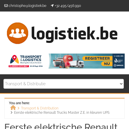
Skip
christophe@logistiek.be
+32 495/456.990
to
content
You are here:
Transport & Distribution
Eerste elektrische Renault Trucks Master Z.E. in kleuren UPS
Home
Eerste elektrische Renault