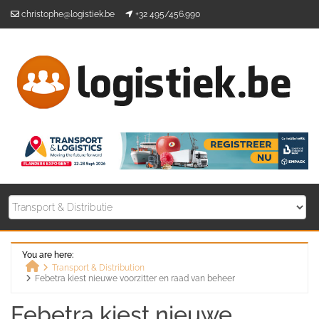
Skip
christophe@logistiek.be
+32 495/456.990
to
content
You are here:
Transport & Distribution
Febetra kiest nieuwe voorzitter en raad van beheer
Home
Febetra kiest nieuwe