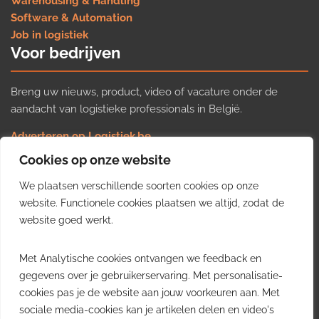
Warehousing & Handling
Software & Automation
Job in logistiek
Voor bedrijven
Breng uw nieuws, product, video of vacature onder de
aandacht van logistieke professionals in België.
Adverteren op Logistiek.be
Nieuws insturen
Cookies op onze website
Uw video op Logistiek.TV
We plaatsen verschillende soorten cookies op onze
Job plaatsen
Gratis wekelijkse update
website. Functionele cookies plaatsen we altijd, zodat de
website goed werkt.
Ontvang elke week het belangrijkste nieuws, trends en
Met Analytische cookies ontvangen we feedback en
inzichten uit de Belgische logistieke sector in uw inbox.
gegevens over je gebruikerservaring. Met personalisatie-
cookies pas je de website aan jouw voorkeuren aan. Met
Ontvang je gratis
sociale media-cookies kan je artikelen delen en video's
wekelijkse update