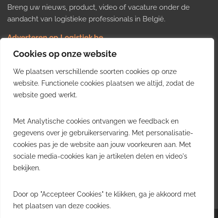
Breng uw nieuws, product, video of vacature onder de
aandacht van logistieke professionals in België.
Adverteren op Logistiek.be
Nieuws insturen
Cookies op onze website
Uw video op Logistiek.TV
We plaatsen verschillende soorten cookies op onze
Job plaatsen
Gratis wekelijkse update
website. Functionele cookies plaatsen we altijd, zodat de
website goed werkt.
Ontvang elke week het belangrijkste nieuws, trends en
Met Analytische cookies ontvangen we feedback en
inzichten uit de Belgische logistieke sector in uw inbox.
gegevens over je gebruikerservaring. Met personalisatie-
cookies pas je de website aan jouw voorkeuren aan. Met
Ontvang je gratis
sociale media-cookies kan je artikelen delen en video's
wekelijkse update
bekijken.
Gratis. Eén e-mail per week.
Uitschrijven kan altijd.
Door op "Accepteer Cookies" te klikken, ga je akkoord met
het plaatsen van deze cookies.