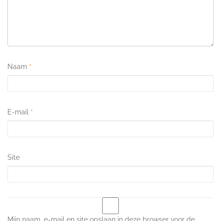
Naam
*
E-mail
*
Site
Mijn naam, e-mail en site opslaan in deze browser voor de