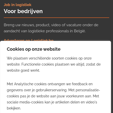
Job in logistiek
Voor bedrijven
Breng uw nieuws, product, video of vacature onder de
aandacht van logistieke professionals in België.
Adverteren op Logistiek.be
Nieuws insturen
Cookies op onze website
Uw video op Logistiek.TV
We plaatsen verschillende soorten cookies op onze
Job plaatsen
Gratis wekelijkse update
website. Functionele cookies plaatsen we altijd, zodat de
website goed werkt.
Ontvang elke week het belangrijkste nieuws, trends en
Met Analytische cookies ontvangen we feedback en
inzichten uit de Belgische logistieke sector in uw inbox.
gegevens over je gebruikerservaring. Met personalisatie-
cookies pas je de website aan jouw voorkeuren aan. Met
Ontvang je gratis
sociale media-cookies kan je artikelen delen en video's
wekelijkse update
bekijken.