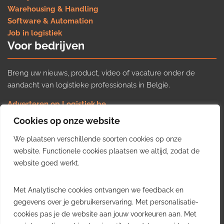
Warehousing & Handling
Software & Automation
Job in logistiek
Voor bedrijven
Breng uw nieuws, product, video of vacature onder de
aandacht van logistieke professionals in België.
Adverteren op Logistiek.be
Nieuws insturen
Cookies op onze website
Uw video op Logistiek.TV
We plaatsen verschillende soorten cookies op onze
Job plaatsen
Gratis wekelijkse update
website. Functionele cookies plaatsen we altijd, zodat de
website goed werkt.
Ontvang elke week het belangrijkste nieuws, trends en
Met Analytische cookies ontvangen we feedback en
inzichten uit de Belgische logistieke sector in uw inbox.
gegevens over je gebruikerservaring. Met personalisatie-
cookies pas je de website aan jouw voorkeuren aan. Met
Ontvang je gratis