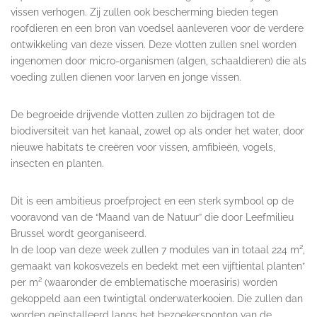
vissen verhogen. Zij zullen ook bescherming bieden tegen
roofdieren en een bron van voedsel aanleveren voor de verdere
ontwikkeling van deze vissen. Deze vlotten zullen snel worden
ingenomen door micro-organismen (algen, schaaldieren) die als
voeding zullen dienen voor larven en jonge vissen.
De begroeide drijvende vlotten zullen zo bijdragen tot de
biodiversiteit van het kanaal, zowel op als onder het water, door
nieuwe habitats te creëren voor vissen, amfibieën, vogels,
insecten en planten.
Dit is een ambitieus proefproject en een sterk symbool op de
vooravond van de “Maand van de Natuur” die door Leefmilieu
Brussel wordt georganiseerd.
In de loop van deze week zullen 7 modules van in totaal 224 m²,
gemaakt van kokosvezels en bedekt met een vijftiental planten*
per m² (waaronder de emblematische moerasiris) worden
gekoppeld aan een twintigtal onderwaterkooien. Die zullen dan
worden geïnstalleerd langs het bezoekersponton van de