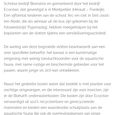
Schotse bedrijf Biomatrix en gemonteerd door het bedrijf
Ecocéan, dat gevestigd is in Montpellier (Hérault – Frankrijk).
Een vijftiental kinderen van de school ‘Arc-en-ciel’ in Sint-Joost-
ten-Node, die als winnaar uit de bus zijn gekomen bij de
fotowedstrijd ‘Pyjamadag’, hebben meegeholpen bij het
beplanten van de vlotten tijdens een sensibiliseringsactiviteit.
De aanleg van deze begroeide vlotten beantwoordt aan een
zeer specifieke behoefte: het kanaal is een kunstmatige
omgeving met weinig toevluchtsoorden voor de aquatische
fauna, met name rustige en beschermde gebieden voor het
paaien, waarin jonge vis zich kan ontwikkelen.
Naast het gedeelte boven water dat bedekt is met planten voor
vochtige omgevingen, en die interessant zijn voor insecten, zijn
er de Biohut®-onderwaterkooien. Die kooien zijn door Ecocéan
vervaardigd uit 100% recycleerbare en gerecycleerde
materialen en bieden een waardevolle schuilplaats aan de
aquatische fauna die ook de overlevingskansen van jonge