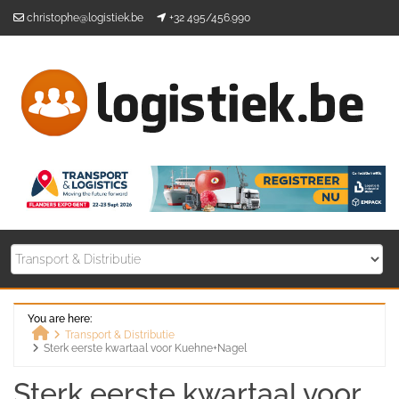
Skip
christophe@logistiek.be
+32 495/456.990
to
content
You are here:
Transport & Distributie
Sterk eerste kwartaal voor Kuehne+Nagel
Home
Sterk eerste kwartaal voor