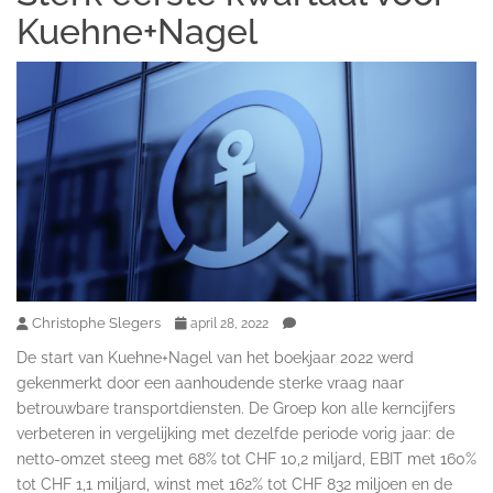
Kuehne+Nagel
Christophe Slegers
april 28, 2022
De start van Kuehne+Nagel van het boekjaar 2022 werd
gekenmerkt door een aanhoudende sterke vraag naar
betrouwbare transportdiensten. De Groep kon alle kerncijfers
verbeteren in vergelijking met dezelfde periode vorig jaar: de
netto-omzet steeg met 68% tot CHF 10,2 miljard, EBIT met 160%
tot CHF 1,1 miljard, winst met 162% tot CHF 832 miljoen en de