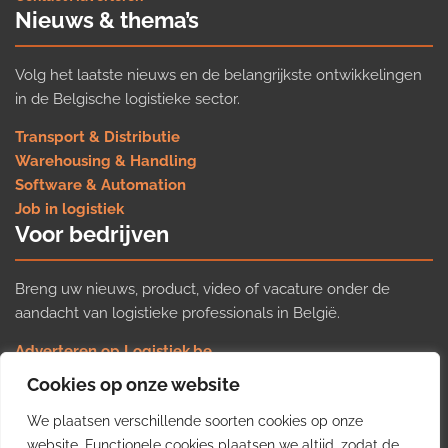
Nieuws & thema’s
Volg het laatste nieuws en de belangrijkste ontwikkelingen
in de Belgische logistieke sector.
Transport & Distributie
Warehousing & Handling
Software & Automation
Job in logistiek
Voor bedrijven
Breng uw nieuws, product, video of vacature onder de
aandacht van logistieke professionals in België.
Adverteren op Logistiek.be
Nieuws insturen
Cookies op onze website
Uw video op Logistiek.TV
We plaatsen verschillende soorten cookies op onze
Job plaatsen
Gratis wekelijkse update
website. Functionele cookies plaatsen we altijd, zodat de