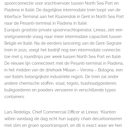
spoorconnectie voor vrachtvervoer tussen North Sea Port en
Piadena in Italië. De dagelijkse intermodale trein loopt van de
Interface Terminal aan het Kluizendok in Gent in North Sea Port
naar de Pesanti-terminal in Piadena in Italië.
Europa’s grootste private spoorvrachtoperator, Lineas, ziet een
snelgroeiende vraag naar meer intermodale capaciteit tussen
België en Italië. Na de eerdere lancering van de Gent-Segrate
trein in 2021, voegt het bedrijf nog een intermodale connectie
toe met 5 roundtrips per week tussen North Sea Port en Italië.
De nieuwe lijn connecteert met de Pesanti-terminal in Piadena,
in het midden van de driehoek Milaan – Verona – Bologna, een
van Italië’s belangrijkste industriële regio’s. De trein zal onder
andere chemische stoffen, staal, tegels, huishoudgoederen,
bulkgoederen en poeders vervoeren in verschillende types
containers.
Lars Redeligx, Chief Commercial Officer at Lineas: “Klanten
willen vandaag de dag echt hun supply chain decarboniseren
met slim en groen spoortransport, en dit is exact waar we hen