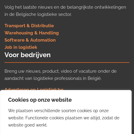
Volg het laatste nieuws en de belangrijkste ontwikkelingen
in de Belgische logistieke sector.
Transport & Distributie
Warehousing & Handling
Software & Automation
Job in logistiek
Voor bedrijven
Breng uw nieuws, product, video of vacature onder de
aandacht van logistieke professionals in België.
Adverteren op Logistiek.be
Nieuws insturen
Cookies op onze website
Uw video op Logistiek.TV
We plaatsen verschillende soorten cookies op onze
Job plaatsen
Gratis wekelijkse update
website. Functionele cookies plaatsen we altijd, zodat de
website goed werkt.