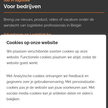
Job in logistiek
Voor bedrijven
Breng uw nieuws, product, video of vacature onder de
aandacht van logistieke professionals in België.
Adverteren op Logistiek.be
Nieuws insturen
Cookies op onze website
Uw video op Logistiek.TV
We plaatsen verschillende soorten cookies op onze
Job plaatsen
Gratis wekelijkse update
website. Functionele cookies plaatsen we altijd, zodat de
website goed werkt.
Ontvang elke week het belangrijkste nieuws, trends en
Met Analytische cookies ontvangen we feedback en
inzichten uit de Belgische logistieke sector in uw inbox.
gegevens over je gebruikerservaring. Met personalisatie-
cookies pas je de website aan jouw voorkeuren aan. Met
Ontvang je gratis
sociale media-cookies kan je artikelen delen en video's
wekelijkse update
bekijken.
Gratis. Eén e-mail per week.