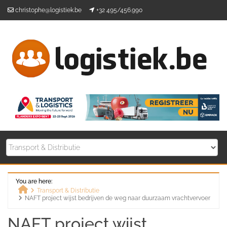
Skip
christophe@logistiek.be
+32 495/456.990
to
content
You are here:
Transport & Distributie
NAFT project wijst bedrijven de weg naar duurzaam vrachtvervoer
Home
NAFT project wijst