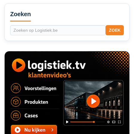
Secondary
Sidebar
Zoeken
ZOEK