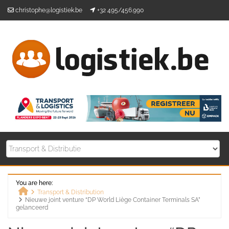
Skip
christophe@logistiek.be
+32 495/456.990
to
content
You are here:
Transport & Distribution
Nieuwe joint venture “DP World Liège Container Terminals SA”
Home
gelanceerd