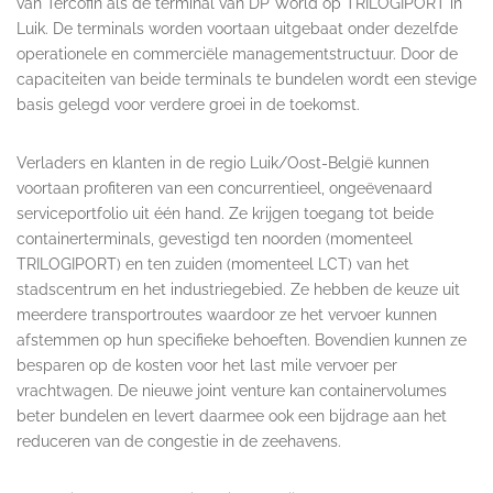
van Tercofin als de terminal van DP World op TRILOGIPORT in
Luik. De terminals worden voortaan uitgebaat onder dezelfde
operationele en commerciële managementstructuur. Door de
capaciteiten van beide terminals te bundelen wordt een stevige
basis gelegd voor verdere groei in de toekomst.
Verladers en klanten in de regio Luik/Oost-België kunnen
voortaan profiteren van een concurrentieel, ongeëvenaard
serviceportfolio uit één hand. Ze krijgen toegang tot beide
containerterminals, gevestigd ten noorden (momenteel
TRILOGIPORT) en ten zuiden (momenteel LCT) van het
stadscentrum en het industriegebied. Ze hebben de keuze uit
meerdere transportroutes waardoor ze het vervoer kunnen
afstemmen op hun specifieke behoeften. Bovendien kunnen ze
besparen op de kosten voor het last mile vervoer per
vrachtwagen. De nieuwe joint venture kan containervolumes
beter bundelen en levert daarmee ook een bijdrage aan het
reduceren van de congestie in de zeehavens.