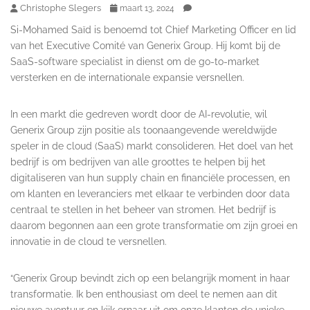
Christophe Slegers
maart 13, 2024
Si-Mohamed Saïd is benoemd tot Chief Marketing Officer en lid
van het Executive Comité van Generix Group. Hij komt bij de
SaaS-software specialist in dienst om de go-to-market
versterken en de internationale expansie versnellen.
In een markt die gedreven wordt door de AI-revolutie, wil
Generix Group zijn positie als toonaangevende wereldwijde
speler in de cloud (SaaS) markt consolideren. Het doel van het
bedrijf is om bedrijven van alle groottes te helpen bij het
digitaliseren van hun supply chain en financiële processen, en
om klanten en leveranciers met elkaar te verbinden door data
centraal te stellen in het beheer van stromen. Het bedrijf is
daarom begonnen aan een grote transformatie om zijn groei en
innovatie in de cloud te versnellen.
“Generix Group bevindt zich op een belangrijk moment in haar
transformatie. Ik ben enthousiast om deel te nemen aan dit
nieuwe avontuur en kijk ernaar uit om onze klanten de unieke