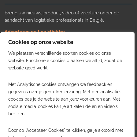
Breng uw nieuws, product, video of vacature onder de
aandacht van logistieke professionals in België.
Adverteren op Logistiek.be
Nieuws insturen
Cookies op onze website
Uw video op Logistiek.TV
We plaatsen verschillende soorten cookies op onze
Job plaatsen
Gratis wekelijkse update
website. Functionele cookies plaatsen we altijd, zodat de
website goed werkt.
Ontvang elke week het belangrijkste nieuws, trends en
Met Analytische cookies ontvangen we feedback en
inzichten uit de Belgische logistieke sector in uw inbox.
gegevens over je gebruikerservaring. Met personalisatie-
cookies pas je de website aan jouw voorkeuren aan. Met
Ontvang je gratis
sociale media-cookies kan je artikelen delen en video's
wekelijkse update
bekijken.
Gratis. Eén e-mail per week.
Uitschrijven kan altijd.
Door op "Accepteer Cookies" te klikken, ga je akkoord met