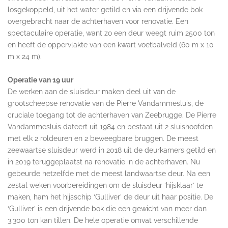
losgekoppeld, uit het water getild en via een drijvende bok
overgebracht naar de achterhaven voor renovatie. Een
spectaculaire operatie, want zo een deur weegt ruim 2500 ton
en heeft de oppervlakte van een kwart voetbalveld (60 m x 10
m x 24 m).
Operatie van 19 uur
De werken aan de sluisdeur maken deel uit van de
grootscheepse renovatie van de Pierre Vandammesluis, de
cruciale toegang tot de achterhaven van Zeebrugge. De Pierre
Vandammesluis dateert uit 1984 en bestaat uit 2 sluishoofden
met elk 2 roldeuren en 2 beweegbare bruggen. De meest
zeewaartse sluisdeur werd in 2018 uit de deurkamers getild en
in 2019 teruggeplaatst na renovatie in de achterhaven. Nu
gebeurde hetzelfde met de meest landwaartse deur. Na een
zestal weken voorbereidingen om de sluisdeur ‘hijsklaar’ te
maken, ham het hijsschip ‘Gulliver’ de deur uit haar positie. De
‘Gulliver’ is een drijvende bok die een gewicht van meer dan
3.300 ton kan tillen. De hele operatie omvat verschillende