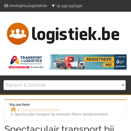
Skip
christophe@logistiek.be
+32 495/456.990
to
content
You are here:
Transport & Distribution
Spectaculair transport bij renovatie Pierre Vandammesluis
Home
Spectaculair transport bij