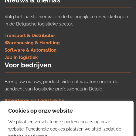
Nieuws & thema’s
Volg het laatste nieuws en de belangrijkste ontwikkelingen
in de Belgische logistieke sector.
Transport & Distributie
Warehousing & Handling
Software & Automation
Job in logistiek
Voor bedrijven
Breng uw nieuws, product, video of vacature onder de
aandacht van logistieke professionals in België.
Adverteren op Logistiek.be
Nieuws insturen
Cookies op onze website
Uw video op Logistiek.TV
We plaatsen verschillende soorten cookies op onze
Job plaatsen
Gratis wekelijkse update
website. Functionele cookies plaatsen we altijd, zodat de