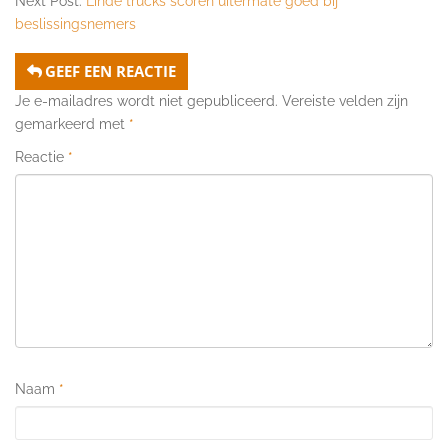
Next Post:
Linde trucks scoren uitermate goed bij
beslissingsnemers
GEEF EEN REACTIE
Je e-mailadres wordt niet gepubliceerd.
Vereiste velden zijn
gemarkeerd met
*
Reactie
*
Naam
*