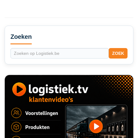
Secondary
Sidebar
Zoeken
ZOEK