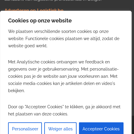
Adverteren op Logistiek.be
Nieuws insturen
Cookies op onze website
Uw video op Logistiek.TV
We plaatsen verschillende soorten cookies op onze
Job plaatsen
Gratis wekelijkse update
website. Functionele cookies plaatsen we altijd, zodat de
website goed werkt.
Ontvang elke week het belangrijkste nieuws, trends en
Met Analytische cookies ontvangen we feedback en
inzichten uit de Belgische logistieke sector in uw inbox.
gegevens over je gebruikerservaring. Met personalisatie-
cookies pas je de website aan jouw voorkeuren aan. Met
Ontvang je gratis
sociale media-cookies kan je artikelen delen en video's
wekelijkse update
bekijken.
Gratis. Eén e-mail per week.
Uitschrijven kan altijd.
Door op "Accepteer Cookies" te klikken, ga je akkoord met
het plaatsen van deze cookies.
Copyright © 2026
Logistiek.be
. All rights reserved.Theme:
Envince
by ThemeGrill.
Personaliseer
Weiger alles
Accepteer Cookies
Powered by
WordPress