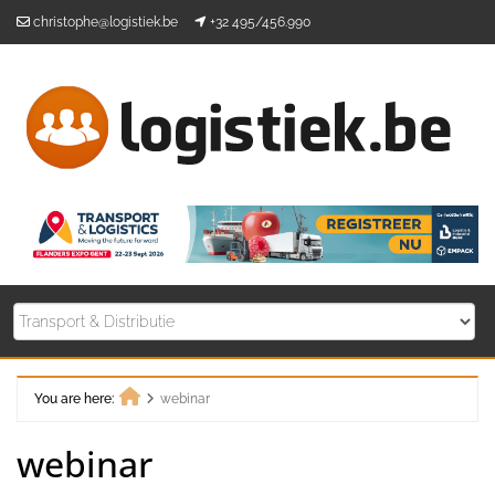
Skip
christophe@logistiek.be
+32 495/456.990
to
content
You are here:
webinar
Home
webinar