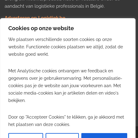
aandacht van logistieke professionals in België.
Adverteren op Logistiek.be
Nieuws insturen
Cookies op onze website
Uw video op Logistiek.TV
We plaatsen verschillende soorten cookies op onze
Job plaatsen
Gratis wekelijkse update
website. Functionele cookies plaatsen we altijd, zodat de
website goed werkt.
Ontvang elke week het belangrijkste nieuws, trends en
Met Analytische cookies ontvangen we feedback en
inzichten uit de Belgische logistieke sector in uw inbox.
gegevens over je gebruikerservaring. Met personalisatie-
cookies pas je de website aan jouw voorkeuren aan. Met
Ontvang je gratis
sociale media-cookies kan je artikelen delen en video's
wekelijkse update
bekijken.
Gratis. Eén e-mail per week.
Uitschrijven kan altijd.
Door op "Accepteer Cookies" te klikken, ga je akkoord met
het plaatsen van deze cookies.