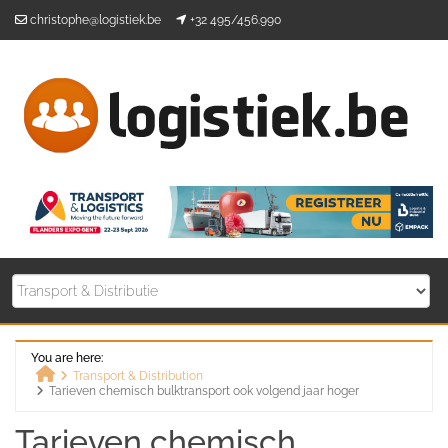
Skip
christophe@logistiek.be
+32 495/456.990
to
content
You are here:
Transport & Distribution
Tarieven chemisch bulktransport ook volgend jaar hoger
Home
Tarieven chemisch