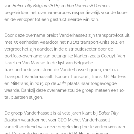
van
Baker Tilly Belgium (BTB)
en
Van Damme & Partners
begeleidden het overnameproces respectievelijk voor de koper
en de verkoper tot een gestructureerde win-win.
Door deze overname breidt Vanderhasselt zijn transportvloot uit
met 35 eenheden waardoor het nu 152 transport-units telt, en
vergroot het zijn aandeel in de distributiesector door de
portfolio-overname van belangrijke klanten zoals Colruyt, Van
Israel en Van Marcke. In de lijst van Belgische
transportbedrijven stond de Vanderhasselt groep, met o.a.
Transport Vanderhasselt, Isocom Transport, Trans J.P. Martens
ste
en Milktrans, in 2015 op de 41
plaats naar toegevoegde
waarde. Dankzij deze overname zou de groep meteen een 10-
tal plaatsen stijgen.
De groep Vanderhasselt is al vele jaren klant bij
Baker Tilly
Belgium
waardoor het voor CEO Michel Vanderhasselt
vanzelfsprekend was deze begeleiding toe te vertrouwen aan
het Corporate Finance team van BTB. Het was immers