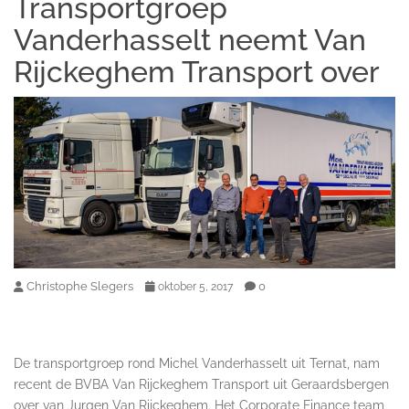
Transportgroep
Vanderhasselt neemt Van
Rijckeghem Transport over
Christophe Slegers
0
oktober 5, 2017
De transportgroep rond Michel Vanderhasselt uit Ternat, nam
recent de BVBA Van Rijckeghem Transport uit Geraardsbergen
over van Jurgen Van Rijckeghem. Het Corporate Finance team