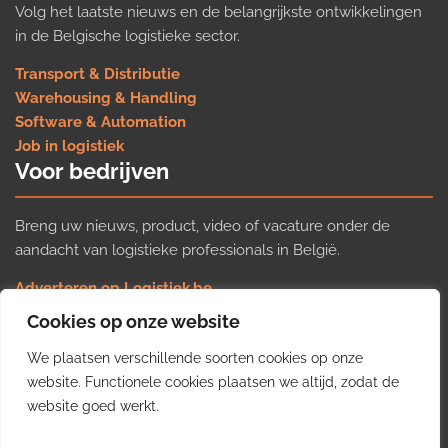
Volg het laatste nieuws en de belangrijkste ontwikkelingen
in de Belgische logistieke sector.
Transport & Distributie
Warehousing & Handling
Software & Automation
Job in logistiek
Voor bedrijven
Breng uw nieuws, product, video of vacature onder de
aandacht van logistieke professionals in België.
Adverteren op Logistiek.be
Nieuws insturen
Cookies op onze website
Uw video op Logistiek.TV
We plaatsen verschillende soorten cookies op onze
Job plaatsen
Gratis wekelijkse update
website. Functionele cookies plaatsen we altijd, zodat de
website goed werkt.
Ontvang elke week het belangrijkste nieuws, trends en