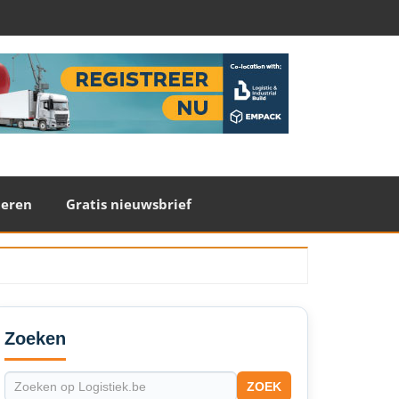
teren
Gratis nieuwsbrief
econdary
idebar
Zoeken
ZOEK