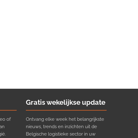
Gratis wekelijkse update
eo of
Ontvang elke week het belangrijkste
van
nieuws, trends en inzichten uit de
ië.
Belgische logistieke sector in uw