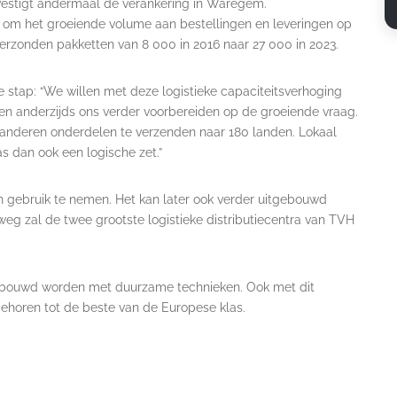
evestigt andermaal de verankering in Waregem.
s om het groeiende volume aan bestellingen en leveringen op
verzonden pakketten van 8 000 in 2016 naar 27 000 in 2023.
stap: “We willen met deze logistieke capaciteitsverhoging
en anderzijds ons verder voorbereiden op de groeiende vraag.
anderen onderdelen te verzenden naar 180 landen. Lokaal
s dan ook een logische zet.”
n gebruik te nemen. Het kan later ook verder uitgebouwd
eg zal de twee grootste logistieke distributiecentra van TVH
gebouwd worden met duurzame technieken. Ook met dit
ehoren tot de beste van de Europese klas.