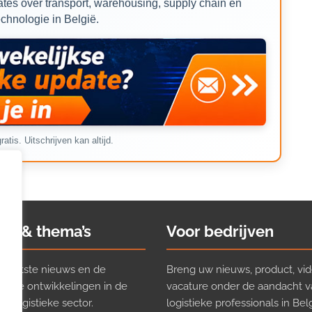
tes over transport, warehousing, supply chain en
echnologie in België.
ratis. Uitschrijven kan altijd.
ws & thema’s
Voor bedrijven
t laatste nieuws en de
Breng uw nieuws, product, vid
ijkste ontwikkelingen in de
vacature onder de aandacht 
e logistieke sector.
logistieke professionals in Belg