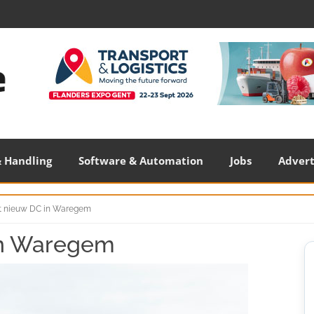
 Handling
Software & Automation
Jobs
Adver
 nieuw DC in Waregem
in Waregem
S
S