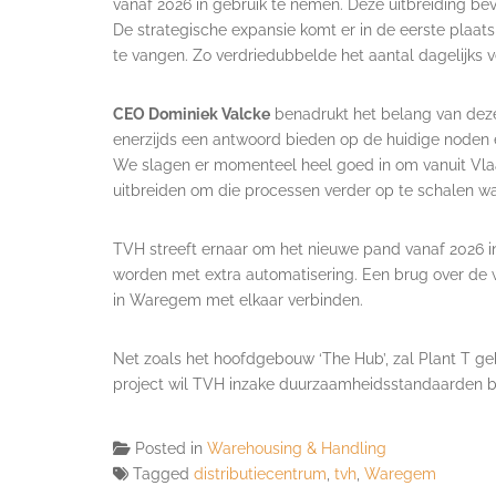
vanaf 2026 in gebruik te nemen. Deze uitbreiding b
De strategische expansie komt er in de eerste plaat
te vangen. Zo verdriedubbelde het aantal dagelijks 
CEO Dominiek Valcke
benadrukt het belang van deze 
enerzijds een antwoord bieden op de huidige noden 
We slagen er momenteel heel goed in om vanuit Vla
uitbreiden om die processen verder op te schalen wa
TVH streeft ernaar om het nieuwe pand vanaf 2026 i
worden met extra automatisering. Een brug over de w
in Waregem met elkaar verbinden.
Net zoals het hoofdgebouw ‘The Hub’, zal Plant T 
project wil TVH inzake duurzaamheidsstandaarden b
Posted in
Warehousing & Handling
Tagged
distributiecentrum
,
tvh
,
Waregem