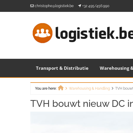
Skip
christophe@logistiek.be
+32 495/456.990
to
content
Transport & Distributie
Warehousing &
You are here:
Warehousing & Handling
TVH bouwt
Home
TVH bouwt nieuw DC 