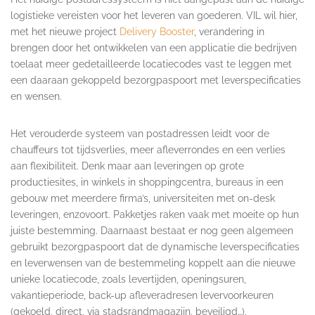
logistieke vereisten voor het leveren van goederen. VIL wil hier,
met het nieuwe project
Delivery Booster
, verandering in
brengen door het ontwikkelen van een applicatie die bedrijven
toelaat meer gedetailleerde locatiecodes vast te leggen met
een daaraan gekoppeld bezorgpaspoort met leverspecificaties
en wensen.
Het verouderde systeem van postadressen leidt voor de
chauffeurs tot tijdsverlies, meer afleverrondes en een verlies
aan flexibiliteit. Denk maar aan leveringen op grote
productiesites, in winkels in shoppingcentra, bureaus in een
gebouw met meerdere firma’s, universiteiten met on-desk
leveringen, enzovoort. Pakketjes raken vaak met moeite op hun
juiste bestemming. Daarnaast bestaat er nog geen algemeen
gebruikt bezorgpaspoort dat de dynamische leverspecificaties
en leverwensen van de bestemmeling koppelt aan die nieuwe
unieke locatiecode, zoals levertijden, openingsuren,
vakantieperiode, back-up afleveradresen levervoorkeuren
(gekoeld, direct, via stadsrandmagazijn, beveiligd…).