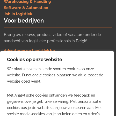
Warehousing & Handling
Software & Automation
Job in logistiek
Voor bedrijven
Breng uw nieuws, product, video of vacature onder de
aandacht van logistieke professionals in België.
Adverteren op Logistiek.be
Nieuws insturen
Cookies op onze website
Uw video op Logistiek.TV
We plaatsen verschillende soorten cookies op onze
Job plaatsen
Gratis wekelijkse update
website. Functionele cookies plaatsen we altijd, zodat de
website goed werkt.
Ontvang elke week het belangrijkste nieuws, trends en
Met Analytische cookies ontvangen we feedback en
inzichten uit de Belgische logistieke sector in uw inbox.
gegevens over je gebruikerservaring. Met personalisatie-
cookies pas je de website aan jouw voorkeuren aan. Met
Ontvang je gratis
sociale media-cookies kan je artikelen delen en video's
wekelijkse update