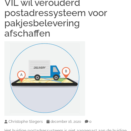
VIL wil verouderd
postadressysteem voor
pakjesbelevering
afschaffen
Christophe Slegers
0
december 16, 2020
Het huidige postadressysteem is niet aangepast aan de huidige