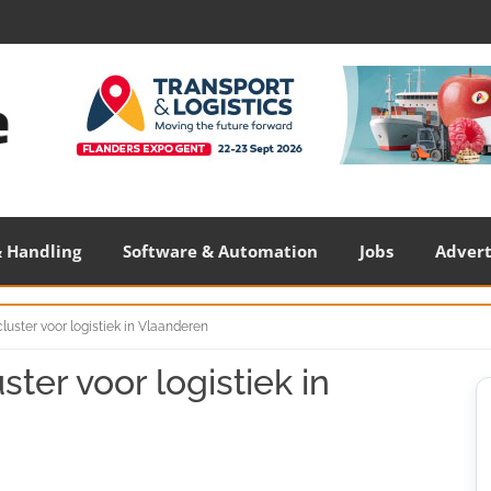
 Handling
Software & Automation
Jobs
Adver
luster voor logistiek in Vlaanderen
ter voor logistiek in
S
S