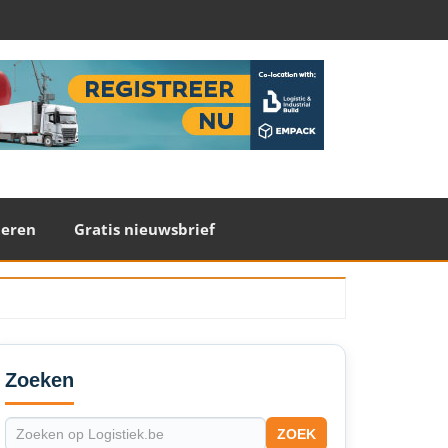
teren
Gratis nieuwsbrief
econdary
idebar
Zoeken
ZOEK