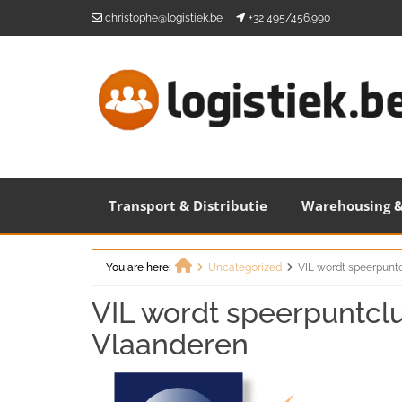
Skip
christophe@logistiek.be
+32 495/456.990
to
content
Transport & Distributie
Warehousing &
You are here:
Uncategorized
VIL wordt speerpuntc
Home
VIL wordt speerpuntclus
Vlaanderen