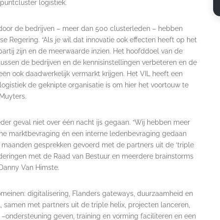
puntcluster logistiek.
 door de bedrijven – meer dan 500 clusterleden – hebben
 Regering. “Als je wil dat innovatie ook effecten heeft op het
partij zijn en de meerwaarde inzien. Het hoofddoel van de
tussen de bedrijven en de kennisinstellingen verbeteren en de
ën ook daadwerkelijk vermarkt krijgen. Het VIL heeft een
logistiek de geknipte organisatie is om hier het voortouw te
 Muyters.
 ieder geval niet over één nacht ijs gegaan. “Wij hebben meer
terne marktbevraging én een interne ledenbevraging gedaan
de maanden gesprekken gevoerd met de partners uit de ‘triple
ergaderingen met de Raad van Bestuur en meerdere brainstorms
r Danny Van Himste.
domeinen: digitalisering, Flanders gateways, duurzaamheid en
samen met partners uit de triple helix, projecten lanceren,
n –ondersteuning geven, training en vorming faciliteren en een