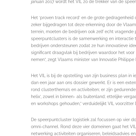
januari 2017 wordt het VIL zo de trekker van de speer
Het ‘proven track record’ en de grote gedragenheid
zeker bijgedragen tot deze erkenning door de Vlaamse
terrein, moeten de bedrijven ook zelf echt vragende 
speerpuntclusters is de samenwerking en interactie 
bedrijven ondersteunen zodat ze hun innovatieve idee
significant draagvlak bij bedrijven waardoor het voor 
nemen”, zegt Vlaams minister van Innovatie Philippe
Het VIL is bij de opstelling van zijn business plan in
dan een jaar aan ons dossier gewerkt. Er is een ex
rond clusterthema’s en activiteiten; er zijn geduren
helix’, zowel in binnen- als buitenland; ettelijke v
en workshops gehouden,” verduidelijkt VIL voorzitte
De speerpuntcluster logistiek zal focussen op vier 
omni-channel. Rond deze vier domeinen gaat het VIL, 
netwerking activiteiten organiseren, beleidsadvies e