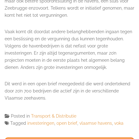
maar ook betere spoorontsluiting in de havens, een sluis voor
Zeebrugge enzovoort. Telkens wordt er initiatief genomen, maar
komt het niet tot vergunningen.
Vaak komt dit doordat andere belanghebbenden ingaan tegen
een beslissing en de vergunning dus kunnen tegenhouden.
Volgens de havenbedrijven is dat nefast voor grote
investeringen. Er zijn altijd tegenargumenten, maar zo’n
projecten moeten in de eerste plaats het algemeen belang
dienen. Anders zijn grote investeringen onmogelijk.
Dit werd in een open brief meegedeeld die werd ondertekend
door zo’n 700 bedrijven die actief zijn in de verschillende
Vlaamse zeehavens.
Posted in
Transport & Distributie
Tagged
investeringen
,
open brief
,
vlaamse havens
,
voka