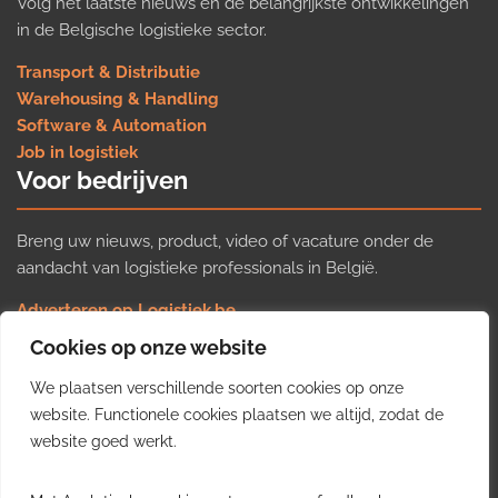
Volg het laatste nieuws en de belangrijkste ontwikkelingen
in de Belgische logistieke sector.
Transport & Distributie
Warehousing & Handling
Software & Automation
Job in logistiek
Voor bedrijven
Breng uw nieuws, product, video of vacature onder de
aandacht van logistieke professionals in België.
Adverteren op Logistiek.be
Nieuws insturen
Cookies op onze website
Uw video op Logistiek.TV
We plaatsen verschillende soorten cookies op onze
Job plaatsen
Gratis wekelijkse update
website. Functionele cookies plaatsen we altijd, zodat de
website goed werkt.
Ontvang elke week het belangrijkste nieuws, trends en