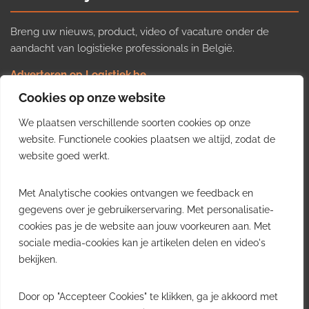
Breng uw nieuws, product, video of vacature onder de
aandacht van logistieke professionals in België.
Adverteren op Logistiek.be
Nieuws insturen
Cookies op onze website
Uw video op Logistiek.TV
We plaatsen verschillende soorten cookies op onze
Job plaatsen
Gratis wekelijkse update
website. Functionele cookies plaatsen we altijd, zodat de
website goed werkt.
Ontvang elke week het belangrijkste nieuws, trends en
Met Analytische cookies ontvangen we feedback en
inzichten uit de Belgische logistieke sector in uw inbox.
gegevens over je gebruikerservaring. Met personalisatie-
cookies pas je de website aan jouw voorkeuren aan. Met
Ontvang je gratis
sociale media-cookies kan je artikelen delen en video's
wekelijkse update
bekijken.
Gratis. Eén e-mail per week.
Uitschrijven kan altijd.
Door op "Accepteer Cookies" te klikken, ga je akkoord met