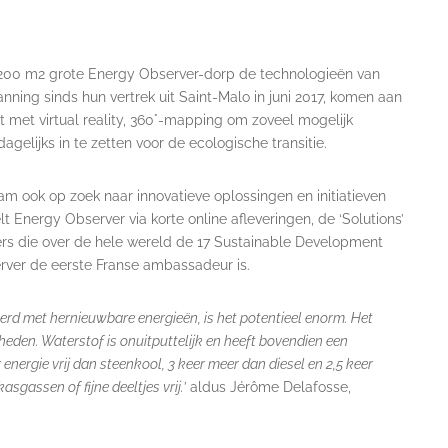
 200 m2 grote Energy Observer-dorp de technologieën van
nning sinds hun vertrek uit Saint-Malo in juni 2017, komen aan
et met virtual reality, 360°-mapping om zoveel mogelijk
lijks in te zetten voor de ecologische transitie.
m ook op zoek naar innovatieve oplossingen en initiatieven
Energy Observer via korte online afleveringen, de ‘Solutions’
ers die over de hele wereld de 17 Sustainable Development
rver de eerste Franse ambassadeur is.
erd met hernieuwbare energieën, is het potentieel enorm. Het
kheden. Waterstof is onuitputtelijk en heeft bovendien een
 energie vrij dan steenkool, 3 keer meer dan diesel en 2,5 keer
gassen of fijne deeltjes vrij.’
aldus Jérôme Delafosse,