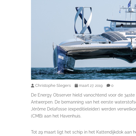
Christophe Slegers
0
maart 27, 2019
De Energy Observer hield vanochtend voor de 34ste m
Antwerpen. De bemanning van het eerste waterstofschi
Jérôme Delafosse (expeditieleider) werden verwelk
(CMB) aan het Havenhuis.
Tot 29 maart ligt het schip in het Kattendijkdok aan h