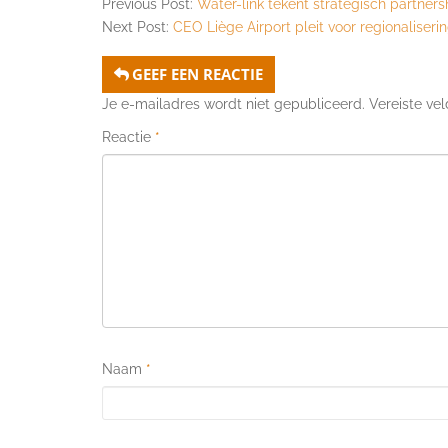
Previous Post:
Water-link tekent strategisch partner
Next Post:
CEO Liège Airport pleit voor regionaliseri
GEEF EEN REACTIE
Je e-mailadres wordt niet gepubliceerd.
Vereiste ve
Reactie
*
Naam
*