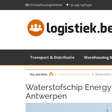
Skip
christophe@logistiek.be
+32 495/456.990
to
content
Transport & Distributie
Warehousing &
You are here:
Transport & Distribution
Waterstofsc
Home
Waterstofschip Energy
Antwerpen