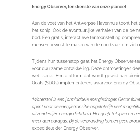
Energy Observer, ten dienste van onze planeet
Aan de voet van het Antwerpse Havenhuis toont het
het schip. Ook de avontuurlijke verhalen van de bema
bod. Een gratis, interactieve tentoonstelling comple
mensen bewust te maken van de noodzaak om zich dage
Tijdens hun tussenstop gaat het Energy Observer-tea
voor duurzame ontwikkeling. Deze ontmoetingen deelt 
web-serie. Een platform dat wordt gewijd aan pioni
Goals (SDG’s) implementeren, waarvoor Energy Obse
‘Waterstof is een formidabele energiedrager. Gecombine
opent voor de energietransitie ongelofelijk veel mogelij
uitzonderlijke energiedichtheid. Het geeft tot 4 keer meer
meer dan aardgas. Bij de verbranding komen geen broeikas
expeditieleider Energy Observer.