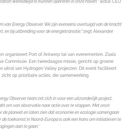
ation wereldwijd te kunnen opereren in onze haven.”
aldus CEO
am van Energy Observer. We zijn eveneens overtuigd van de kracht
 en bij uitbreiding voor de energietransitie.”
zegt Alexander
n organiseert Port of Antwerp tal van evenementen. Zoals
se Commissie. Een tweedaagse missie, gericht op groene
uitrol van Hydrogen Valley projecten. Dit event faciliteert
 zicht op prioritaire acties, die samenwerking
ergy Observer team zet zich in voor een uitzonderlijk project.
akt om van observatie naar actie over te stappen. Met onze
r de planeet en laten zien dat economie en ecologie samengaan
 de toekomst in Noord-Europa is ook een kans om initiatieven te
agingen aan te gaan.’