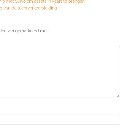
ship met Suivo om assets in kaart te brengen
ng van de luchtverkeersleiding
lden zijn gemarkeerd met
*