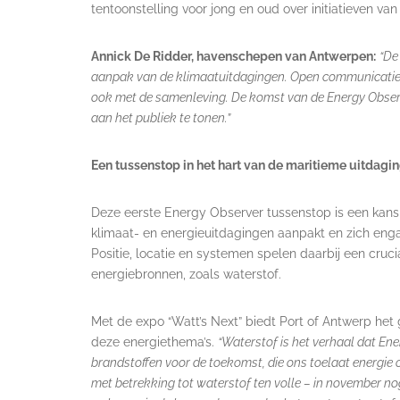
tentoonstelling voor jong en oud over initiatieven va
Annick De Ridder, havenschepen van Antwerpen:
“
De
aanpak van de klimaatuitdagingen. Open communicatie 
ook met de samenleving. De komst van de Energy Obser
aan het publiek te tonen.”
Een tussenstop in het hart van de maritieme uitdag
Deze eerste Energy Observer tussenstop is een kan
klimaat- en energieuitdagingen aanpakt en zich enga
Positie, locatie en systemen spelen daarbij een cruci
energiebronnen, zoals waterstof.
Met de expo “Watt’s Next” biedt Port of Antwerp het
deze energiethema’s.
“Waterstof is het verhaal dat En
brandstoffen voor de toekomst, die ons toelaat energie o
met betrekking tot waterstof ten volle – in november n