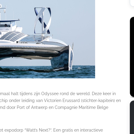
aal halt tijdens zijn Odyssee rond de wereld. Deze keer in
p onder leiding van Victorien Erussard (stichter-kapitein) en
omd door Port of Antwerp en Compagnie Maritime Belge
et expodorp “Watt’s Next?”. Een gratis en interactieve