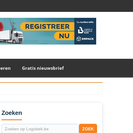
teren
Gratis nieuwsbrief
econdary
idebar
Zoeken
ZOEK