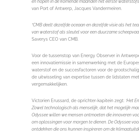
en hopen in de komende maanden het eerste waterstofst
van Port of Antwerp, Jacques Vandermeiren.
“CMB deelt dezelfde oceaan en dezelfde visie als het te
van waterstof als sleutel voor een duurzame scheepvaart,
Saverys CEO van CMB.
Voor de tussenstop van Energy Observer in Antwerpe
een innovatiemissie in samenwerking met de Europe
waterstof en de succesfactoren voor de grootschalige 
de uitwisseling van expertise tussen de lidstaten met
vergemakkelijken.
Victorien Erussard, de oprichter-kapitein zegt:
‘Het En
Zowel technologisch als menselijk, dat het mogelijk ma
Odyssee willen we mensen ontmoeten die innoveren voo
om oplossingen voor morgen te dienen. De Odyssee voor
ontdekken die ons kunnen inspireren om de klimaatuitd