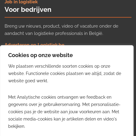
Job in logistiek
Voor bedrijven
Breng uw nieuws, product, video of vacature onder de
aandacht van logistieke professionals in België.
Adverteren op Logistiek.be
Nieuws insturen
Cookies op onze website
Uw video op Logistiek.TV
We plaatsen verschillende soorten cookies op onze
Job plaatsen
Gratis wekelijkse update
website. Functionele cookies plaatsen we altijd, zodat de
website goed werkt.
Ontvang elke week het belangrijkste nieuws, trends en
Met Analytische cookies ontvangen we feedback en
inzichten uit de Belgische logistieke sector in uw inbox.
gegevens over je gebruikerservaring. Met personalisatie-
cookies pas je de website aan jouw voorkeuren aan. Met
Ontvang je gratis
sociale media-cookies kan je artikelen delen en video's
wekelijkse update
bekijken.
Gratis. Eén e-mail per week.