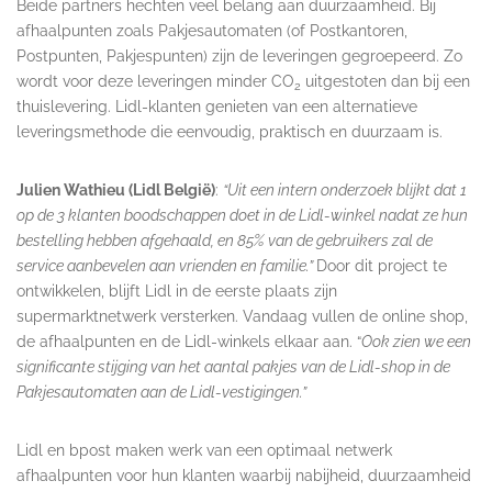
Beide partners hechten veel belang aan duurzaamheid. Bij
afhaalpunten zoals Pakjesautomaten (of Postkantoren,
Postpunten, Pakjespunten) zijn de leveringen gegroepeerd. Zo
wordt voor deze leveringen minder CO
uitgestoten dan bij een
2
thuislevering. Lidl-klanten genieten van een alternatieve
leveringsmethode die eenvoudig, praktisch en duurzaam is.
Julien Wathieu (Lidl België)
:
“Uit een intern onderzoek blijkt dat 1
op de 3 klanten boodschappen doet in de Lidl-winkel nadat ze hun
bestelling hebben afgehaald, en 85% van de gebruikers zal de
service aanbevelen aan vrienden en familie.”
Door dit project te
ontwikkelen, blijft Lidl in de eerste plaats zijn
supermarktnetwerk versterken. Vandaag vullen de online shop,
de afhaalpunten en de Lidl-winkels elkaar aan. “
Ook zien we een
significante stijging van het aantal pakjes van de Lidl-shop in de
Pakjesautomaten aan de Lidl-vestigingen.”
Lidl en bpost maken werk van een optimaal netwerk
afhaalpunten voor hun klanten waarbij nabijheid, duurzaamheid