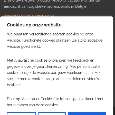
Breng uw nieuws, product, video of vacature onder de
aandacht van logistieke professionals in België.
Adverteren op Logistiek.be
Nieuws insturen
Cookies op onze website
Uw video op Logistiek.TV
We plaatsen verschillende soorten cookies op onze
Job plaatsen
Gratis wekelijkse update
website. Functionele cookies plaatsen we altijd, zodat de
website goed werkt.
Ontvang elke week het belangrijkste nieuws, trends en
Met Analytische cookies ontvangen we feedback en
inzichten uit de Belgische logistieke sector in uw inbox.
gegevens over je gebruikerservaring. Met personalisatie-
cookies pas je de website aan jouw voorkeuren aan. Met
Ontvang je gratis
sociale media-cookies kan je artikelen delen en video's
wekelijkse update
bekijken.
Gratis. Eén e-mail per week.
Uitschrijven kan altijd.
Door op "Accepteer Cookies" te klikken, ga je akkoord met
het plaatsen van deze cookies.