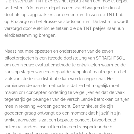
is Brussel waar TNT Express het gebruik van een mobiel depot
wil testen. Zo’n mobiel depot is een vrachtwagen die dienst
doet als opslagplaats en sorteercentrum tussen de TNT hub
op Brucargo en het Brusselse stadscentrum. De last mile wordt
verzorgd door elektrische fietsen die de TNT pakjes naar hun
eindbestemming brengen.
Naast het mee opzetten en ondersteunen van de zeven
pilootprojecten is een tweede doelstelling van STRAIGHTSOL
om een nieuwe evaluatiemethode te ontwikkelen waarmee de
kans op slagen van een bepaalde aanpak of maatregel op het
vlak van stedelijke distributie kan worden ingeschat. Het
vernieuwende aan de methode is dat ze het mogelijk moet
maken om concepten onderling te vergelijken én dat de vaak
tegenstrijdige belangen van de verschillende betrokken partijen
mee in rekening worden gebracht. Een winkelier die zijn
goederen graag ontvangt op een moment dat hij zelf in zijn
winkel aanwezig is zal een bepaald concept bijvoorbeeld
helemaal anders inschatten dan een transporteur die bij
voorkeur levert op een verkeersluw tijdstip. Een andere