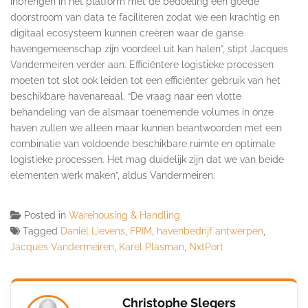
inbrengen in het platform met de bedoeling een goede
doorstroom van data te faciliteren zodat we een krachtig en
digitaal ecosysteem kunnen creëren waar de ganse
havengemeenschap zijn voordeel uit kan halen”, stipt Jacques
Vandermeiren verder aan. Efficiëntere logistieke processen
moeten tot slot ook leiden tot een efficiënter gebruik van het
beschikbare havenareaal. “De vraag naar een vlotte
behandeling van de alsmaar toenemende volumes in onze
haven zullen we alleen maar kunnen beantwoorden met een
combinatie van voldoende beschikbare ruimte en optimale
logistieke processen. Het mag duidelijk zijn dat we van beide
elementen werk maken”, aldus Vandermeiren.
Posted in
Warehousing & Handling
Tagged
Daniël Lievens
,
FPIM
,
havenbedrijf antwerpen
,
Jacques Vandermeiren
,
Karel Plasman
,
NxtPort
Christophe Slegers