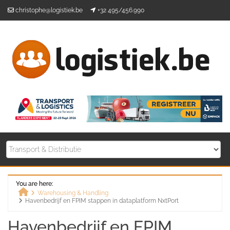
Skip
christophe@logistiek.be
+32 495/456.990
to
content
You are here:
Warehousing & Handling
Havenbedrijf en FPIM stappen in dataplatform NxtPort
Home
Havenbedrijf en FPIM