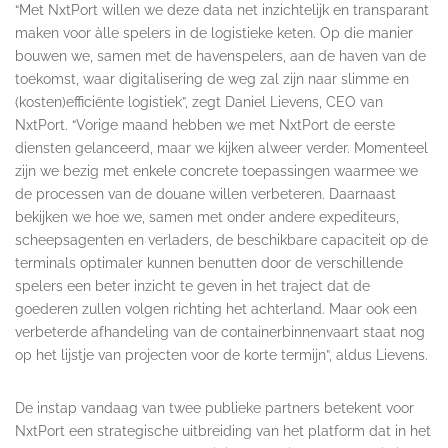
“Met NxtPort willen we deze data net inzichtelijk en transparant
maken voor àlle spelers in de logistieke keten. Op die manier
bouwen we, samen met de havenspelers, aan de haven van de
toekomst, waar digitalisering de weg zal zijn naar slimme en
(kosten)efficiënte logistiek”, zegt Daniel Lievens, CEO van
NxtPort. “Vorige maand hebben we met NxtPort de eerste
diensten gelanceerd, maar we kijken alweer verder. Momenteel
zijn we bezig met enkele concrete toepassingen waarmee we
de processen van de douane willen verbeteren. Daarnaast
bekijken we hoe we, samen met onder andere expediteurs,
scheepsagenten en verladers, de beschikbare capaciteit op de
terminals optimaler kunnen benutten door de verschillende
spelers een beter inzicht te geven in het traject dat de
goederen zullen volgen richting het achterland. Maar ook een
verbeterde afhandeling van de containerbinnenvaart staat nog
op het lijstje van projecten voor de korte termijn”, aldus Lievens.
De instap vandaag van twee publieke partners betekent voor
NxtPort een strategische uitbreiding van het platform dat in het