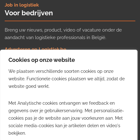
Job in logistiek
Voor bedrijven
Breng uw nieuws, product, video of vacature onder de
aandacht van logistieke professionals in België.
Adverteren op Logistiek.be
Nieuws insturen
Cookies op onze website
Uw video op Logistiek.TV
We plaatsen verschillende soorten cookies op onze
Job plaatsen
Gratis wekelijkse update
website. Functionele cookies plaatsen we altijd, zodat de
website goed werkt.
Ontvang elke week het belangrijkste nieuws, trends en
Met Analytische cookies ontvangen we feedback en
inzichten uit de Belgische logistieke sector in uw inbox.
gegevens over je gebruikerservaring. Met personalisatie-
cookies pas je de website aan jouw voorkeuren aan. Met
Ontvang je gratis
sociale media-cookies kan je artikelen delen en video's
wekelijkse update
bekijken.