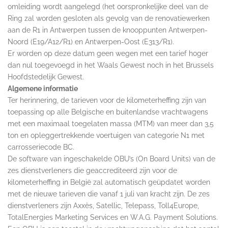
omleiding wordt aangelegd (het oorspronkelijke deel van de
Ring zal worden gesloten als gevolg van de renovatiewerken
aan de R1 in Antwerpen tussen de knooppunten Antwerpen-
Noord (E19/A12/R1) en Antwerpen-Oost (E313/R1).
Er worden op deze datum geen wegen met een tarief hoger
dan nul toegevoegd in het Waals Gewest noch in het Brussels
Hoofdstedelijk Gewest.
Algemene informatie
Ter herinnering, de tarieven voor de kilometerheffing zijn van
toepassing op alle Belgische en buitenlandse vrachtwagens
met een maximaal toegelaten massa (MTM) van meer dan 3,5
ton en opleggertrekkende voertuigen van categorie N1 met
carrosseriecode BC.
De software van ingeschakelde OBU’s (On Board Units) van de
zes dienstverleners die geaccrediteerd zijn voor de
kilometerheffing in België zal automatisch geüpdatet worden
met de nieuwe tarieven die vanaf 1 juli van kracht zijn. De zes
dienstverleners zijn Axxès, Satellic, Telepass, Toll4Europe,
TotalEnergies Marketing Services en W.A.G. Payment Solutions.