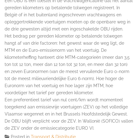
Een OBU is een toestel in de vrachtwagencabine dat het aantal
gereden kilometers op betalende tolwegen registreert. In
België of in het buitenland ingeschreven vrachtwagens en
opleggertrekkende voertuigen moeten op de openbare weg in
de drie gewesten altijd met een ingeschakelde OBU rijden.
Het bedrag per gereden kilometer op betalende tolwegen
hangt af van drie factoren: het gewest waar de weg ligt, de
MTM en de Euro-emissienorm van het voertuig. De
kilometerheffing hanteert drie MTM-categorieën (meer dan 3,5
ton tot 12 ton, meer dan 12 ton tot 32 ton, en meer dan 32 ton)
en zeven Euronormen (van de meest vervuilende Euro 0-norm
tot de meest milieuvriendelijke Euro 6-norm). Hoe hoger de
Euronorm van het voertuig en hoe lager zijn MTM, hoe
voordeliger het tarief per gereden kilometer.
Een preferentieel tarief van nul cent/km wordt momenteel
toegekend aan emissievrije voertuigen (ZEV) op het volledige
Vlaamse wegennet en in het Brussels Hoofdstedelijk Gewest.
De OBU blijft verplicht voor de ZEV. In Wallonië (SOFICO) vallen
de ZEV onder de emissiecategorie EURO VI.
Posted in
Transport & Distributie