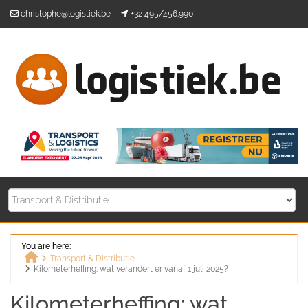
Skip
christophe@logistiek.be
+32 495/456.990
to
content
You are here:
Transport & Distributie
Kilometerheffing: wat verandert er vanaf 1 juli 2025?
Home
Kilometerheffing: wat