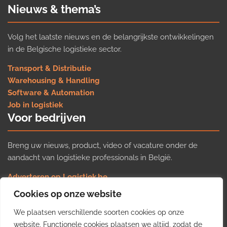
Nieuws & thema’s
Volg het laatste nieuws en de belangrijkste ontwikkelingen
in de Belgische logistieke sector.
Transport & Distributie
Warehousing & Handling
Software & Automation
Job in logistiek
Voor bedrijven
Breng uw nieuws, product, video of vacature onder de
aandacht van logistieke professionals in België.
Adverteren op Logistiek.be
Nieuws insturen
Cookies op onze website
Uw video op Logistiek.TV
We plaatsen verschillende soorten cookies op onze
Job plaatsen
Gratis wekelijkse update
website. Functionele cookies plaatsen we altijd, zodat de