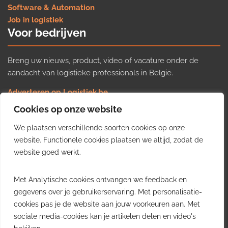
Software & Automation
Job in logistiek
Voor bedrijven
Breng uw nieuws, product, video of vacature onder de
aandacht van logistieke professionals in België.
Adverteren op Logistiek.be
Nieuws insturen
Cookies op onze website
Uw video op Logistiek.TV
We plaatsen verschillende soorten cookies op onze
Job plaatsen
Gratis wekelijkse update
website. Functionele cookies plaatsen we altijd, zodat de
website goed werkt.
Ontvang elke week het belangrijkste nieuws, trends en
Met Analytische cookies ontvangen we feedback en
inzichten uit de Belgische logistieke sector in uw inbox.
gegevens over je gebruikerservaring. Met personalisatie-
cookies pas je de website aan jouw voorkeuren aan. Met
Ontvang je gratis
sociale media-cookies kan je artikelen delen en video's
wekelijkse update