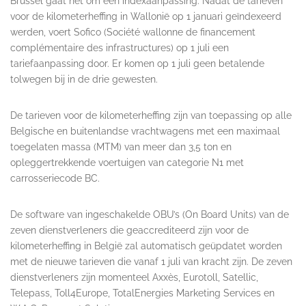
Brussel gaat het om een indexaanpassing. Nadat de tarieven
voor de kilometerheffing in Wallonië op 1 januari geïndexeerd
werden, voert Sofico (Société wallonne de financement
complémentaire des infrastructures) op 1 juli een
tariefaanpassing door. Er komen op 1 juli geen betalende
tolwegen bij in de drie gewesten.
De tarieven voor de kilometerheffing zijn van toepassing op alle
Belgische en buitenlandse vrachtwagens met een maximaal
toegelaten massa (MTM) van meer dan 3,5 ton en
opleggertrekkende voertuigen van categorie N1 met
carrosseriecode BC.
De software van ingeschakelde OBU’s (On Board Units) van de
zeven dienstverleners die geaccrediteerd zijn voor de
kilometerheffing in België zal automatisch geüpdatet worden
met de nieuwe tarieven die vanaf 1 juli van kracht zijn. De zeven
dienstverleners zijn momenteel Axxès, Eurotoll, Satellic,
Telepass, Toll4Europe, TotalEnergies Marketing Services en