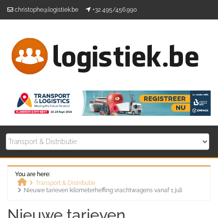
Skip
christophe@logistiek.be
+32 495/456.990
to
content
You are here:
Transport & Distributie
Nieuwe tarieven kilometerheffing vrachtwagens vanaf 1 juli
Home
Nieuwe tarieven